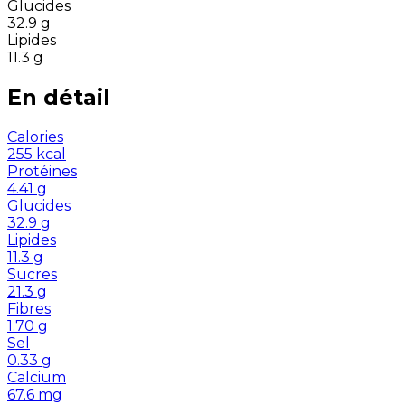
Glucides
32.9
g
Lipides
11.3
g
En détail
Calories
255
kcal
Protéines
4.41
g
Glucides
32.9
g
Lipides
11.3
g
Sucres
21.3
g
Fibres
1.70
g
Sel
0.33
g
Calcium
67.6
mg