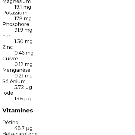
Magnésium
19.1
mg
Potassium
178
mg
Phosphore
91.9
mg
Fer
1.30
mg
Zinc
0.46
mg
Cuivre
0.12
mg
Manganèse
0.21
mg
Sélénium
5.72
µg
Iode
13.6
µg
Vitamines
Rétinol
48.7
µg
Bêta-carotène