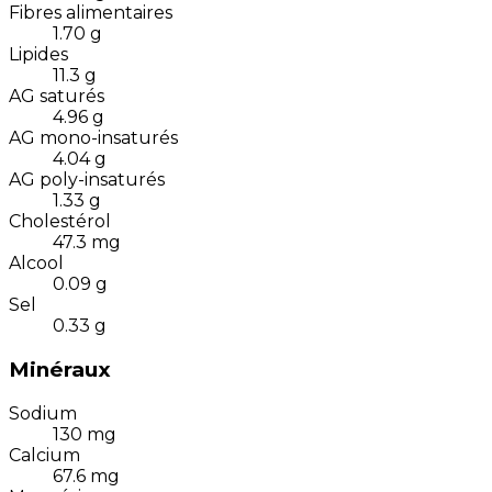
Fibres alimentaires
1.70
g
Lipides
11.3
g
AG saturés
4.96
g
AG mono-insaturés
4.04
g
AG poly-insaturés
1.33
g
Cholestérol
47.3
mg
Alcool
0.09
g
Sel
0.33
g
Minéraux
Sodium
130
mg
Calcium
67.6
mg