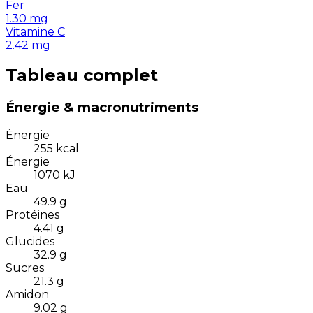
Fer
1.30
mg
Vitamine C
2.42
mg
Tableau complet
Énergie & macronutriments
Énergie
255
kcal
Énergie
1070
kJ
Eau
49.9
g
Protéines
4.41
g
Glucides
32.9
g
Sucres
21.3
g
Amidon
9.02
g