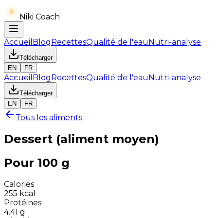
Niki Coach
Accueil
Blog
Recettes
Qualité de l'eau
Nutri-analyse
Télécharger
EN
FR
Accueil
Blog
Recettes
Qualité de l'eau
Nutri-analyse
Télécharger
EN
FR
Tous les aliments
Dessert (aliment moyen)
Pour 100 g
Calories
255
kcal
Protéines
4.41
g