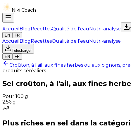
Niki Coach
Accueil
Blog
Recettes
Qualité de l'eau
Nutri-analyse
EN
FR
Accueil
Blog
Recettes
Qualité de l'eau
Nutri-analyse
Télécharger
EN
FR
Croûton, à l'ail, aux fines herbes ou aux oignons, p
produits céréaliers
Sel
croûton, à l'ail, aux fines her
Pour 100 g
2.56
g
Plus riches en
sel
dans la catégor