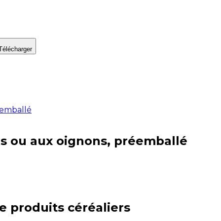
Télécharger
réemballé
bes ou aux oignons, préemballé
ie
produits céréaliers