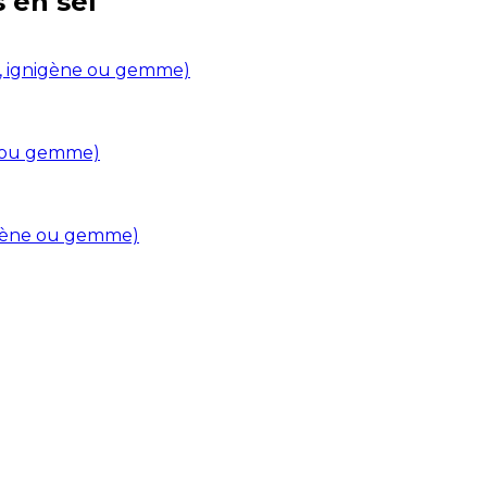
s en
sel
in, ignigène ou gemme)
ne ou gemme)
nigène ou gemme)