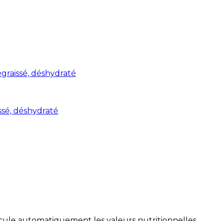
graissé, déshydraté
ssé, déshydraté
alcule automatiquement les valeurs nutritionnelles.