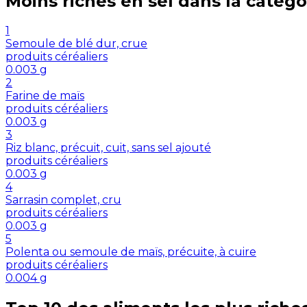
Moins riches en
sel
dans la catégo
1
Semoule de blé dur, crue
produits céréaliers
0.003
g
2
Farine de maïs
produits céréaliers
0.003
g
3
Riz blanc, précuit, cuit, sans sel ajouté
produits céréaliers
0.003
g
4
Sarrasin complet, cru
produits céréaliers
0.003
g
5
Polenta ou semoule de maïs, précuite, à cuire
produits céréaliers
0.004
g