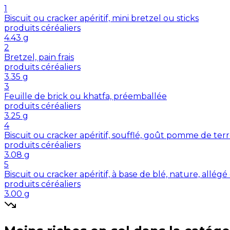
1
Biscuit ou cracker apéritif, mini bretzel ou sticks
produits céréaliers
4.43
g
2
Bretzel, pain frais
produits céréaliers
3.35
g
3
Feuille de brick ou khatfa, préemballée
produits céréaliers
3.25
g
4
Biscuit ou cracker apéritif, soufflé, goût pomme de ter
produits céréaliers
3.08
g
5
Biscuit ou cracker apéritif, à base de blé, nature, allég
produits céréaliers
3.00
g