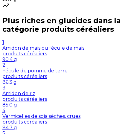
Plus riches en
glucides
dans la
catégorie
produits céréaliers
1
Amidon de maïs ou fécule de maïs
produits céréaliers
90.4
g
2
Fécule de pomme de terre
produits céréaliers
86.3
g
3
Amidon de riz
produits céréaliers
85.0
g
4
Vermicelles de soja sèches, crues
produits céréaliers
84.7
g
5