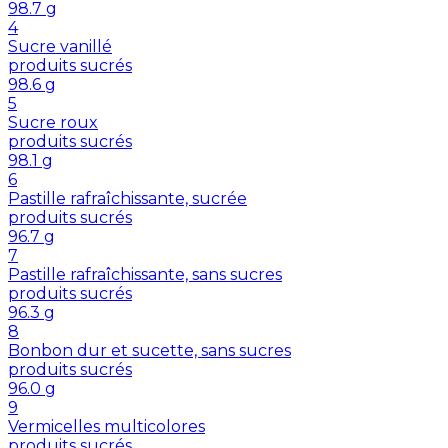
98.7
g
4
Sucre vanillé
produits sucrés
98.6
g
5
Sucre roux
produits sucrés
98.1
g
6
Pastille rafraîchissante, sucrée
produits sucrés
96.7
g
7
Pastille rafraîchissante, sans sucres
produits sucrés
96.3
g
8
Bonbon dur et sucette, sans sucres
produits sucrés
96.0
g
9
Vermicelles multicolores
produits sucrés