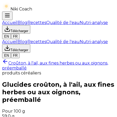
Niki Coach
Accueil
Blog
Recettes
Qualité de l'eau
Nutri-analyse
Télécharger
EN
FR
Accueil
Blog
Recettes
Qualité de l'eau
Nutri-analyse
Télécharger
EN
FR
Croûton, à l'ail, aux fines herbes ou aux oignons,
préemballé
produits céréaliers
Glucides
croûton, à l'ail, aux fines
herbes ou aux oignons,
préemballé
Pour 100 g
59.0
g