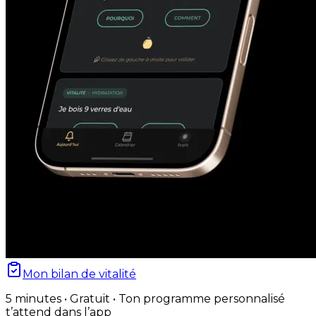
Mon bilan de vitalité
5 minutes • Gratuit • Ton programme personnalisé
t’attend dans l’app