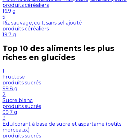
produits céréaliers
16.9
g
5
Riz sauvage, cuit, sans sel ajouté
produits céréaliers
19.7
g
Top 10 des aliments les plus
riches en
glucides
1
Fructose
produits sucrés
99.8
g
2
Sucre blanc
produits sucrés
99.7
g
3
Edulcorant à base de sucre et aspartame (petits
morceaux)
produits sucrés