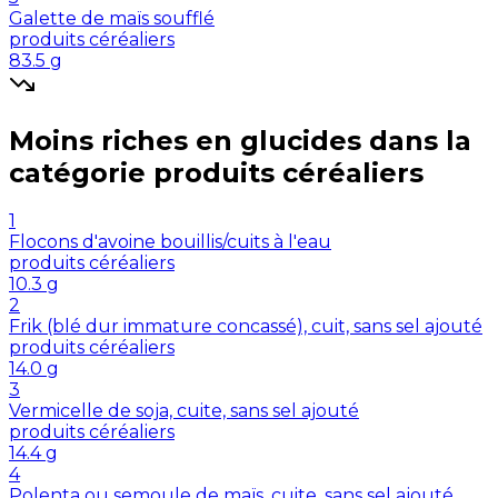
Galette de maïs soufflé
produits céréaliers
83.5
g
Moins riches en
glucides
dans la
catégorie
produits céréaliers
1
Flocons d'avoine bouillis/cuits à l'eau
produits céréaliers
10.3
g
2
Frik (blé dur immature concassé), cuit, sans sel ajouté
produits céréaliers
14.0
g
3
Vermicelle de soja, cuite, sans sel ajouté
produits céréaliers
14.4
g
4
Polenta ou semoule de maïs, cuite, sans sel ajouté