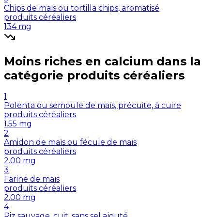
Chips de maïs ou tortilla chips, aromatisé
produits céréaliers
134
mg
Moins riches en
calcium
dans la
catégorie
produits céréaliers
1
Polenta ou semoule de maïs, précuite, à cuire
produits céréaliers
1.55
mg
2
Amidon de maïs ou fécule de maïs
produits céréaliers
2.00
mg
3
Farine de maïs
produits céréaliers
2.00
mg
4
Riz sauvage, cuit, sans sel ajouté