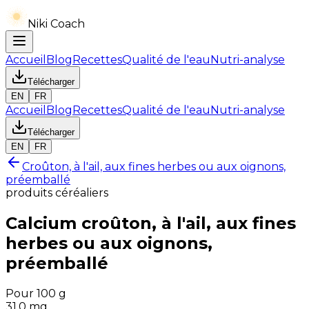
Niki Coach
Accueil
Blog
Recettes
Qualité de l'eau
Nutri-analyse
Télécharger
EN
FR
Accueil
Blog
Recettes
Qualité de l'eau
Nutri-analyse
Télécharger
EN
FR
Croûton, à l'ail, aux fines herbes ou aux oignons,
préemballé
produits céréaliers
Calcium
croûton, à l'ail, aux fines
herbes ou aux oignons,
préemballé
Pour 100 g
31.0
mg