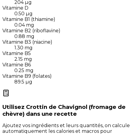
204
µg
Vitamine D
0.50
µg
Vitamine B1 (thiamine)
0.04
mg
Vitamine B2 (riboflavine)
0.88
mg
Vitamine B3 (niacine)
1.30
mg
Vitamine B5
2.15
mg
Vitamine B6
0.25
mg
Vitamine B9 (folates)
89.5
µg
Utilisez
Crottin de Chavignol (fromage de
chèvre)
dans une recette
Ajoutez vos ingrédients et leurs quantités, on calcule
automatiquement les calories et macros pour