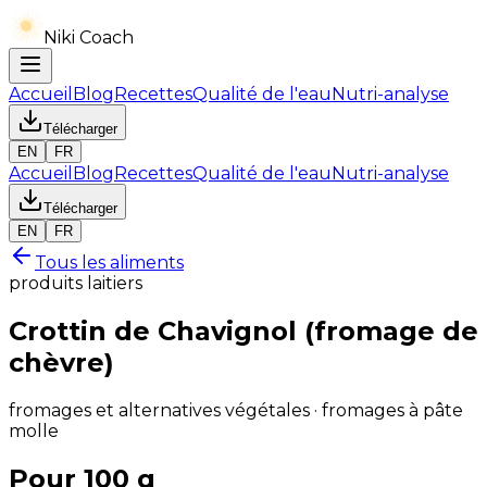
Niki Coach
Accueil
Blog
Recettes
Qualité de l'eau
Nutri-analyse
Télécharger
EN
FR
Accueil
Blog
Recettes
Qualité de l'eau
Nutri-analyse
Télécharger
EN
FR
Tous les aliments
produits laitiers
Crottin de Chavignol (fromage de
chèvre)
fromages et alternatives végétales · fromages à pâte
molle
Pour 100 g