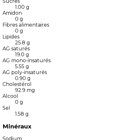
Sucres
1.00
g
Amidon
0
g
Fibres alimentaires
0
g
Lipides
25.8
g
AG saturés
19.0
g
AG mono-insaturés
5.55
g
AG poly-insaturés
0.90
g
Cholestérol
92.9
mg
Alcool
0
g
Sel
1.58
g
Minéraux
Sodium