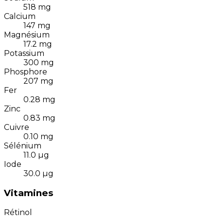
518
mg
Calcium
147
mg
Magnésium
17.2
mg
Potassium
300
mg
Phosphore
207
mg
Fer
0.28
mg
Zinc
0.83
mg
Cuivre
0.10
mg
Sélénium
11.0
µg
Iode
30.0
µg
Vitamines
Rétinol