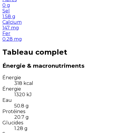
0
g
Sel
1.58
g
Calcium
147
mg
Fer
0.28
mg
Tableau complet
Énergie & macronutriments
Énergie
318
kcal
Énergie
1320
kJ
Eau
50.8
g
Protéines
20.7
g
Glucides
1.28
g