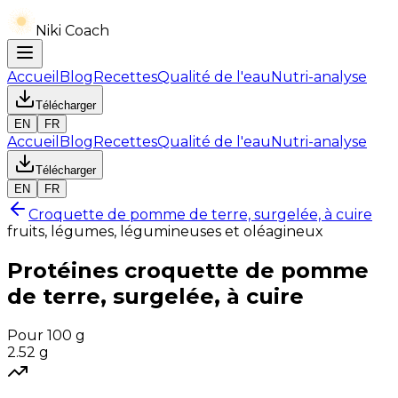
Niki Coach
Accueil
Blog
Recettes
Qualité de l'eau
Nutri-analyse
Télécharger
EN
FR
Accueil
Blog
Recettes
Qualité de l'eau
Nutri-analyse
Télécharger
EN
FR
Croquette de pomme de terre, surgelée, à cuire
fruits, légumes, légumineuses et oléagineux
Protéines
croquette de pomme
de terre, surgelée, à cuire
Pour 100 g
2.52
g