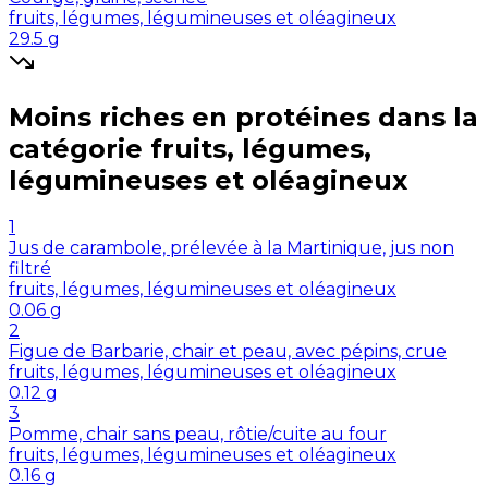
fruits, légumes, légumineuses et oléagineux
29.5
g
Moins riches en
protéines
dans la
catégorie
fruits, légumes,
légumineuses et oléagineux
1
Jus de carambole, prélevée à la Martinique, jus non
filtré
fruits, légumes, légumineuses et oléagineux
0.06
g
2
Figue de Barbarie, chair et peau, avec pépins, crue
fruits, légumes, légumineuses et oléagineux
0.12
g
3
Pomme, chair sans peau, rôtie/cuite au four
fruits, légumes, légumineuses et oléagineux
0.16
g