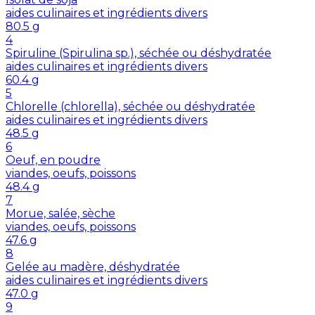
aides culinaires et ingrédients divers
80.5
g
4
Spiruline (Spirulina sp.), séchée ou déshydratée
aides culinaires et ingrédients divers
60.4
g
5
Chlorelle (chlorella), séchée ou déshydratée
aides culinaires et ingrédients divers
48.5
g
6
Oeuf, en poudre
viandes, oeufs, poissons
48.4
g
7
Morue, salée, sèche
viandes, oeufs, poissons
47.6
g
8
Gelée au madère, déshydratée
aides culinaires et ingrédients divers
47.0
g
9