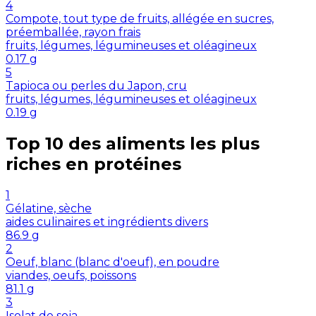
4
Compote, tout type de fruits, allégée en sucres,
préemballée, rayon frais
fruits, légumes, légumineuses et oléagineux
0.17
g
5
Tapioca ou perles du Japon, cru
fruits, légumes, légumineuses et oléagineux
0.19
g
Top 10 des aliments les plus
riches en
protéines
1
Gélatine, sèche
aides culinaires et ingrédients divers
86.9
g
2
Oeuf, blanc (blanc d'oeuf), en poudre
viandes, oeufs, poissons
81.1
g
3
Isolat de soja