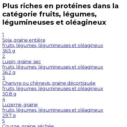
Plus riches en
protéines
dans la
catégorie
fruits, légumes,
légumineuses et oléagineux
1
Soja, graine entière
fruits, légumes, légumineuses et oléagineux
36.5
g
2
Lupin, graine, sec
fruits, légumes, légumineuses et oléagineux
36.2
g
3
Chanvre ou chènevis, graine décortiquée
fruits, légumes, légumineuses et oléagineux
30.8
g
4
Luzerne, graine
fruits, légumes, légumineuses et oléagineux
29.7
g
5
Courge, graine, séchée