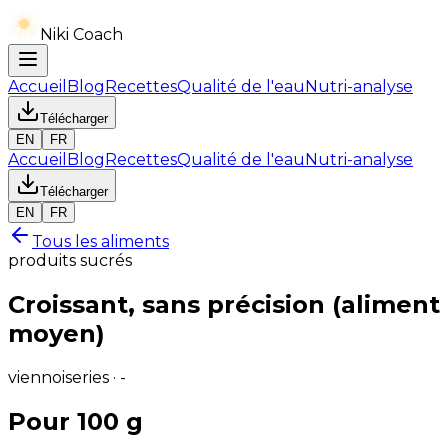
Niki Coach
Accueil
Blog
Recettes
Qualité de l'eau
Nutri-analyse
Télécharger
EN
FR
Accueil
Blog
Recettes
Qualité de l'eau
Nutri-analyse
Télécharger
EN
FR
Tous les aliments
produits sucrés
Croissant, sans précision (aliment
moyen)
viennoiseries · -
Pour 100 g