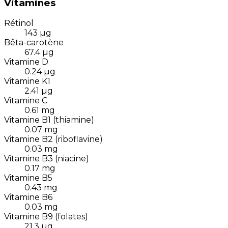
Vitamines
Rétinol
143
µg
Bêta-carotène
67.4
µg
Vitamine D
0.24
µg
Vitamine K1
2.41
µg
Vitamine C
0.61
mg
Vitamine B1 (thiamine)
0.07
mg
Vitamine B2 (riboflavine)
0.03
mg
Vitamine B3 (niacine)
0.17
mg
Vitamine B5
0.43
mg
Vitamine B6
0.03
mg
Vitamine B9 (folates)
21.3
µg