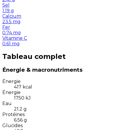
Sel
1.19
g
Calcium
23.5
mg
Fer
0.74
mg
Vitamine C
0.61
mg
Tableau complet
Énergie & macronutriments
Énergie
417
kcal
Énergie
1750
kJ
Eau
21.2
g
Protéines
6.56
g
Glucides