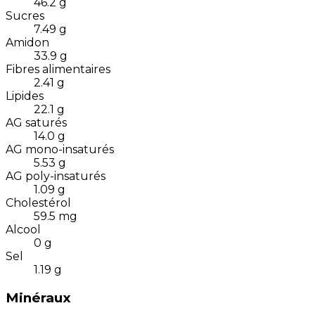
46.2
g
Sucres
7.49
g
Amidon
33.9
g
Fibres alimentaires
2.41
g
Lipides
22.1
g
AG saturés
14.0
g
AG mono-insaturés
5.53
g
AG poly-insaturés
1.09
g
Cholestérol
59.5
mg
Alcool
0
g
Sel
1.19
g
Minéraux