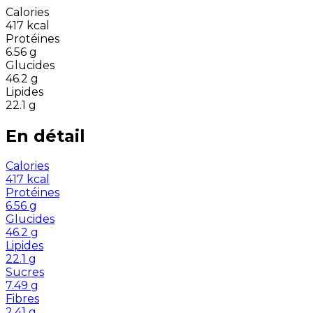
Calories
417
kcal
Protéines
6.56
g
Glucides
46.2
g
Lipides
22.1
g
En détail
Calories
417
kcal
Protéines
6.56
g
Glucides
46.2
g
Lipides
22.1
g
Sucres
7.49
g
Fibres
2.41
g