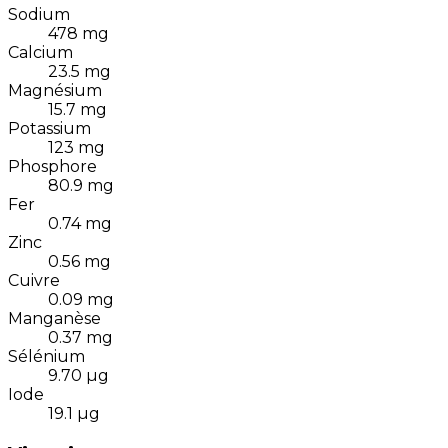
Sodium
478
mg
Calcium
23.5
mg
Magnésium
15.7
mg
Potassium
123
mg
Phosphore
80.9
mg
Fer
0.74
mg
Zinc
0.56
mg
Cuivre
0.09
mg
Manganèse
0.37
mg
Sélénium
9.70
µg
Iode
19.1
µg