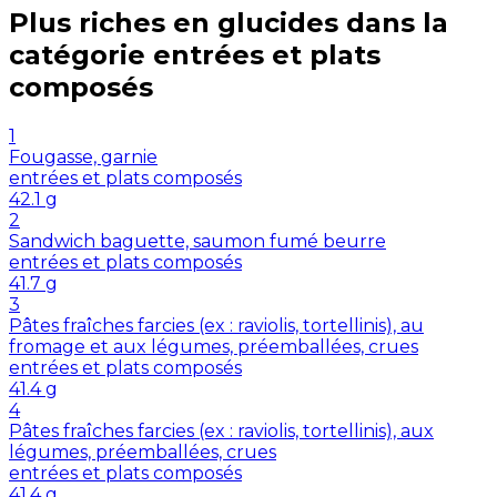
Plus riches en
glucides
dans la
catégorie
entrées et plats
composés
1
Fougasse, garnie
entrées et plats composés
42.1
g
2
Sandwich baguette, saumon fumé beurre
entrées et plats composés
41.7
g
3
Pâtes fraîches farcies (ex : raviolis, tortellinis), au
fromage et aux légumes, préemballées, crues
entrées et plats composés
41.4
g
4
Pâtes fraîches farcies (ex : raviolis, tortellinis), aux
légumes, préemballées, crues
entrées et plats composés
41.4
g