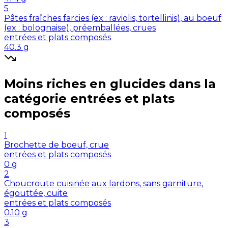
5
Pâtes fraîches farcies (ex : raviolis, tortellinis), au boeuf
(ex : bolognaise), préemballées, crues
entrées et plats composés
40.3
g
Moins riches en
glucides
dans la
catégorie
entrées et plats
composés
1
Brochette de boeuf, crue
entrées et plats composés
0
g
2
Choucroute cuisinée aux lardons, sans garniture,
égouttée, cuite
entrées et plats composés
0.10
g
3