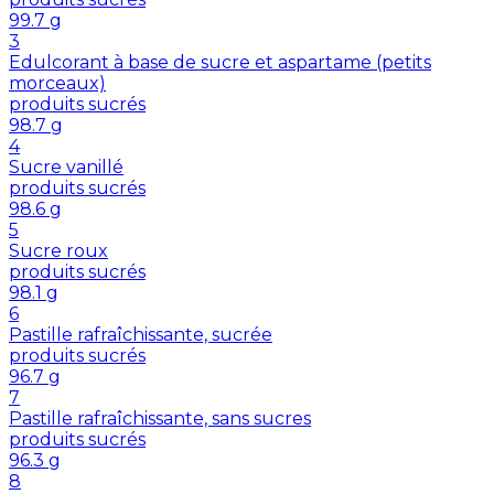
99.7
g
3
Edulcorant à base de sucre et aspartame (petits
morceaux)
produits sucrés
98.7
g
4
Sucre vanillé
produits sucrés
98.6
g
5
Sucre roux
produits sucrés
98.1
g
6
Pastille rafraîchissante, sucrée
produits sucrés
96.7
g
7
Pastille rafraîchissante, sans sucres
produits sucrés
96.3
g
8