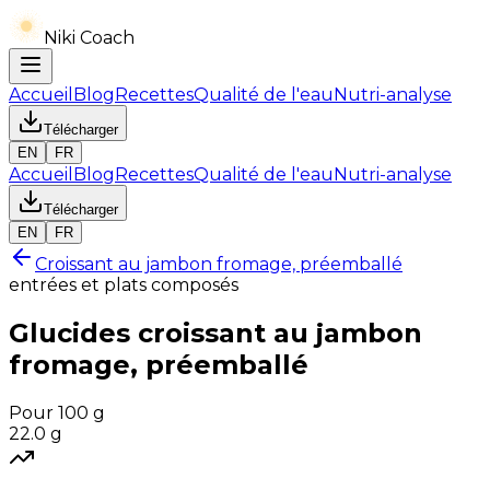
Niki Coach
Accueil
Blog
Recettes
Qualité de l'eau
Nutri-analyse
Télécharger
EN
FR
Accueil
Blog
Recettes
Qualité de l'eau
Nutri-analyse
Télécharger
EN
FR
Croissant au jambon fromage, préemballé
entrées et plats composés
Glucides
croissant au jambon
fromage, préemballé
Pour 100 g
22.0
g