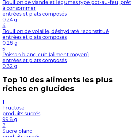
Bouillon de viande et légumes type pot-au-feu, prêt
à consommer
entrées et plats composés
0.24
g
4
Bouillon de volaille, déshydraté reconstitué
entrées et plats composés
0.28
g
5
Poisson blanc, cuit (aliment moyen)
entrées et plats composés
0.32
g
Top 10 des aliments les plus
riches en
glucides
1
Fructose
produits sucrés
99.8
g
2
Sucre blanc
produits sucrés