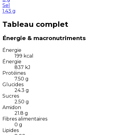
Sel
1.43
g
Tableau complet
Énergie & macronutriments
Énergie
199
kcal
Énergie
837
kJ
Protéines
7.50
g
Glucides
24.3
g
Sucres
2.50
g
Amidon
21.8
g
Fibres alimentaires
0
g
Lipides