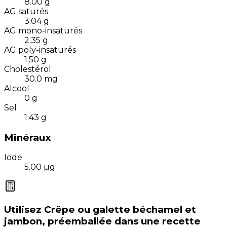
8.00
g
AG saturés
3.04
g
AG mono-insaturés
2.35
g
AG poly-insaturés
1.50
g
Cholestérol
30.0
mg
Alcool
0
g
Sel
1.43
g
Minéraux
Iode
5.00
µg
Utilisez
Crêpe ou galette béchamel et
jambon, préemballée
dans une recette