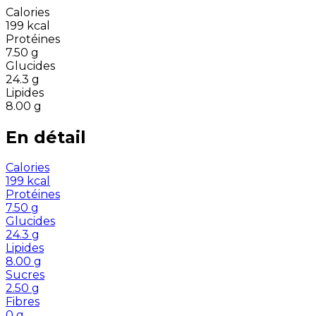
Calories
199
kcal
Protéines
7.50
g
Glucides
24.3
g
Lipides
8.00
g
En détail
Calories
199
kcal
Protéines
7.50
g
Glucides
24.3
g
Lipides
8.00
g
Sucres
2.50
g
Fibres
0
g