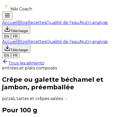
Niki Coach
Accueil
Blog
Recettes
Qualité de l'eau
Nutri-analyse
Télécharger
EN
FR
Accueil
Blog
Recettes
Qualité de l'eau
Nutri-analyse
Télécharger
EN
FR
Tous les aliments
entrées et plats composés
Crêpe ou galette béchamel et
jambon, préemballée
pizzas, tartes et crêpes salées · -
Pour 100 g