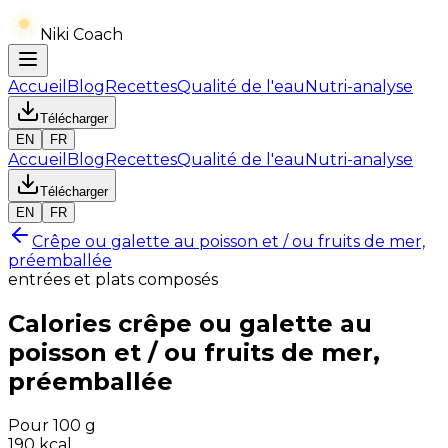
Niki Coach
Accueil
Blog
Recettes
Qualité de l'eau
Nutri-analyse
Télécharger
EN
FR
Accueil
Blog
Recettes
Qualité de l'eau
Nutri-analyse
Télécharger
EN
FR
Crêpe ou galette au poisson et / ou fruits de mer,
préemballée
entrées et plats composés
Calories
crêpe ou galette au
poisson et / ou fruits de mer,
préemballée
Pour 100 g
190
kcal