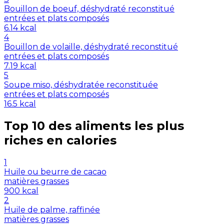
Bouillon de boeuf, déshydraté reconstitué
entrées et plats composés
6.14
kcal
4
Bouillon de volaille, déshydraté reconstitué
entrées et plats composés
7.19
kcal
5
Soupe miso, déshydratée reconstituée
entrées et plats composés
16.5
kcal
Top 10 des aliments les plus
riches en
calories
1
Huile ou beurre de cacao
matières grasses
900
kcal
2
Huile de palme, raffinée
matières grasses