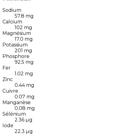
Sodium
57.8
mg
Calcium
102
mg
Magnésium
17.0
mg
Potassium
201
mg
Phosphore
92.5
mg
Fer
1.02
mg
Zinc
0.44
mg
Cuivre
0.07
mg
Manganèse
0.08
mg
Sélénium
2.36
µg
Iode
22.3
µg