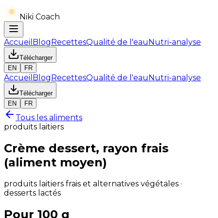
Niki Coach
Accueil
Blog
Recettes
Qualité de l'eau
Nutri-analyse
Télécharger
EN
FR
Accueil
Blog
Recettes
Qualité de l'eau
Nutri-analyse
Télécharger
EN
FR
Tous les aliments
produits laitiers
Crème dessert, rayon frais
(aliment moyen)
produits laitiers frais et alternatives végétales ·
desserts lactés
Pour 100 g