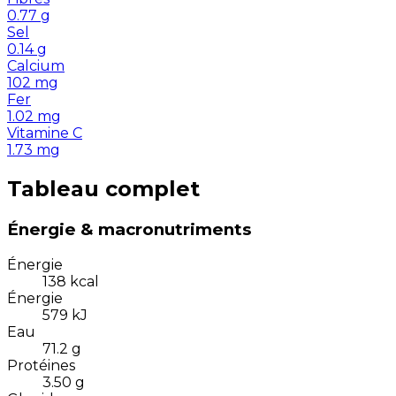
0.77
g
Sel
0.14
g
Calcium
102
mg
Fer
1.02
mg
Vitamine C
1.73
mg
Tableau complet
Énergie & macronutriments
Énergie
138
kcal
Énergie
579
kJ
Eau
71.2
g
Protéines
3.50
g