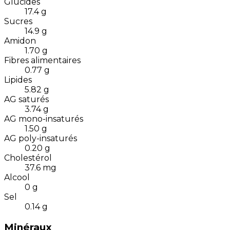
Glucides
17.4
g
Sucres
14.9
g
Amidon
1.70
g
Fibres alimentaires
0.77
g
Lipides
5.82
g
AG saturés
3.74
g
AG mono-insaturés
1.50
g
AG poly-insaturés
0.20
g
Cholestérol
37.6
mg
Alcool
0
g
Sel
0.14
g
Minéraux