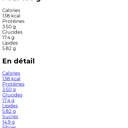
Calories
138
kcal
Protéines
3.50
g
Glucides
17.4
g
Lipides
5.82
g
En détail
Calories
138
kcal
Protéines
3.50
g
Glucides
17.4
g
Lipides
5.82
g
Sucres
14.9
g
Fibres