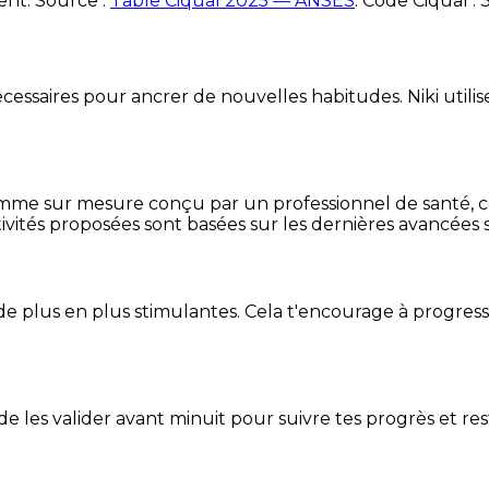
ent. Source :
Table Ciqual 2025 — ANSES
.
Code Ciqual :
essaires pour ancrer de nouvelles habitudes. Niki utilise
mme sur mesure conçu par un professionnel de santé, centr
ivités proposées sont basées sur les dernières avancées s
de plus en plus stimulantes. Cela t'encourage à progres
t de les valider avant minuit pour suivre tes progrès et res