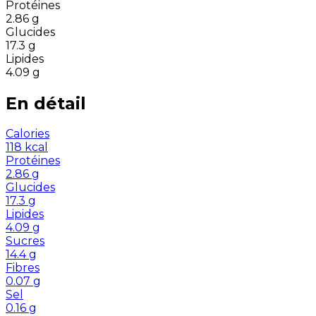
Protéines
2.86
g
Glucides
17.3
g
Lipides
4.09
g
En détail
Calories
118
kcal
Protéines
2.86
g
Glucides
17.3
g
Lipides
4.09
g
Sucres
14.4
g
Fibres
0.07
g
Sel
0.16
g