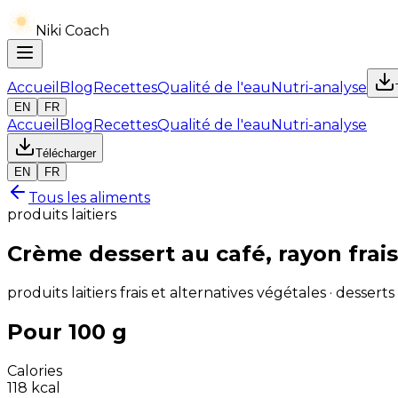
Niki Coach
Accueil
Blog
Recettes
Qualité de l'eau
Nutri-analyse
EN
FR
Accueil
Blog
Recettes
Qualité de l'eau
Nutri-analyse
Télécharger
EN
FR
Tous les aliments
produits laitiers
Crème dessert au café, rayon frais
produits laitiers frais et alternatives végétales · desserts
Pour 100 g
Calories
118
kcal