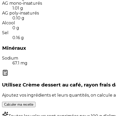
AG mono-insaturés
1.01
g
AG poly-insaturés
0.10
g
Alcool
0
g
Sel
0.16
g
Minéraux
Sodium
67.1
mg
Utilisez
Crème dessert au café, rayon frais
d
Ajoutez vos ingrédients et leurs quantités, on calcul
Calculer ma recette