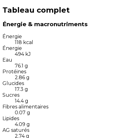
Tableau complet
Énergie & macronutriments
Énergie
118
kcal
Énergie
494
kJ
Eau
76.1
g
Protéines
2.86
g
Glucides
17.3
g
Sucres
14.4
g
Fibres alimentaires
0.07
g
Lipides
4.09
g
AG saturés
2.74
g