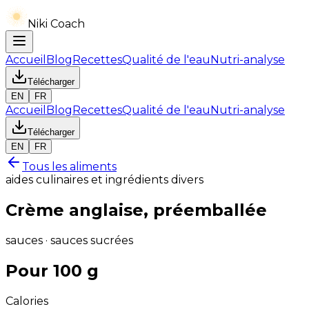
Niki Coach
Accueil
Blog
Recettes
Qualité de l'eau
Nutri-analyse
Télécharger
EN
FR
Accueil
Blog
Recettes
Qualité de l'eau
Nutri-analyse
Télécharger
EN
FR
Tous les aliments
aides culinaires et ingrédients divers
Crème anglaise, préemballée
sauces · sauces sucrées
Pour 100 g
Calories