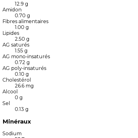
12.9
g
Amidon
0.70
g
Fibres alimentaires
1.00
g
Lipides
2.50
g
AG saturés
1.55
g
AG mono-insaturés
0.72
g
AG poly-insaturés
0.10
g
Cholestérol
26.6
mg
Alcool
0
g
Sel
0.13
g
Minéraux
Sodium