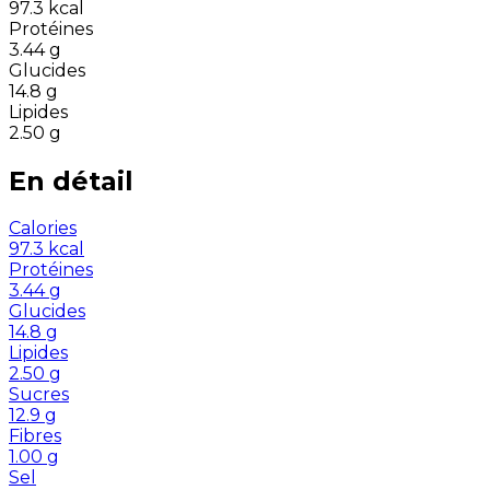
97.3
kcal
Protéines
3.44
g
Glucides
14.8
g
Lipides
2.50
g
En détail
Calories
97.3
kcal
Protéines
3.44
g
Glucides
14.8
g
Lipides
2.50
g
Sucres
12.9
g
Fibres
1.00
g
Sel