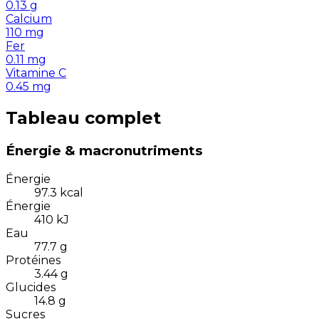
0.13
g
Calcium
110
mg
Fer
0.11
mg
Vitamine C
0.45
mg
Tableau complet
Énergie & macronutriments
Énergie
97.3
kcal
Énergie
410
kJ
Eau
77.7
g
Protéines
3.44
g
Glucides
14.8
g
Sucres