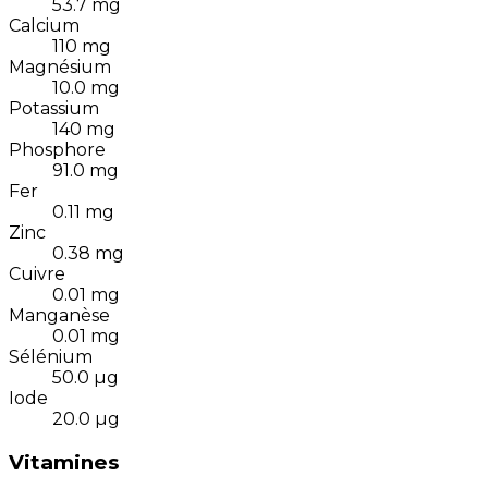
53.7
mg
Calcium
110
mg
Magnésium
10.0
mg
Potassium
140
mg
Phosphore
91.0
mg
Fer
0.11
mg
Zinc
0.38
mg
Cuivre
0.01
mg
Manganèse
0.01
mg
Sélénium
50.0
µg
Iode
20.0
µg
Vitamines