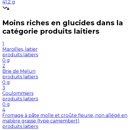
41.2
g
Moins riches en
glucides
dans la
catégorie
produits laitiers
1
Maroilles, laitier
produits laitiers
0
g
2
Brie de Melun
produits laitiers
0
g
3
Coulommiers
produits laitiers
0
g
4
Fromage à pâte molle et croûte fleurie, non allégé en
matière grasse (type camembert)
produits laitiers