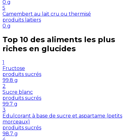
0
g
5
Camembert au lait cru ou thermisé
produits laitiers
0
g
Top 10 des aliments les plus
riches en
glucides
1
Fructose
produits sucrés
99.8
g
2
Sucre blanc
produits sucrés
99.7
g
3
Edulcorant à base de sucre et aspartame (petits
morceaux)
produits sucrés
98.7
g
4