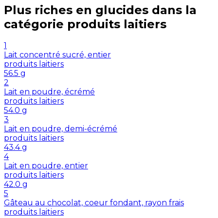
Plus riches en
glucides
dans la
catégorie
produits laitiers
1
Lait concentré sucré, entier
produits laitiers
56.5
g
2
Lait en poudre, écrémé
produits laitiers
54.0
g
3
Lait en poudre, demi-écrémé
produits laitiers
43.4
g
4
Lait en poudre, entier
produits laitiers
42.0
g
5
Gâteau au chocolat, coeur fondant, rayon frais
produits laitiers