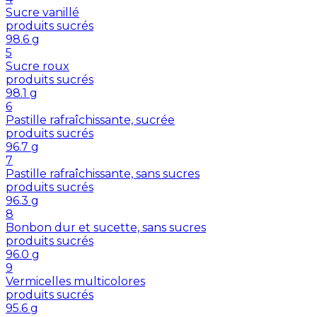
Sucre vanillé
produits sucrés
98.6
g
5
Sucre roux
produits sucrés
98.1
g
6
Pastille rafraîchissante, sucrée
produits sucrés
96.7
g
7
Pastille rafraîchissante, sans sucres
produits sucrés
96.3
g
8
Bonbon dur et sucette, sans sucres
produits sucrés
96.0
g
9
Vermicelles multicolores
produits sucrés
95.6
g