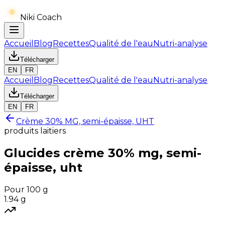
Niki Coach
Accueil
Blog
Recettes
Qualité de l'eau
Nutri-analyse
Télécharger
EN
FR
Accueil
Blog
Recettes
Qualité de l'eau
Nutri-analyse
Télécharger
EN
FR
Crème 30% MG, semi-épaisse, UHT
produits laitiers
Glucides
crème 30% mg, semi-
épaisse, uht
Pour 100 g
1.94
g