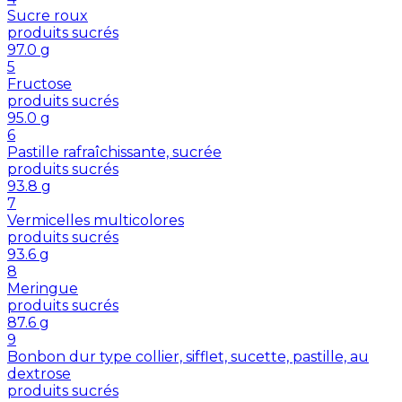
Sucre roux
produits sucrés
97.0
g
5
Fructose
produits sucrés
95.0
g
6
Pastille rafraîchissante, sucrée
produits sucrés
93.8
g
7
Vermicelles multicolores
produits sucrés
93.6
g
8
Meringue
produits sucrés
87.6
g
9
Bonbon dur type collier, sifflet, sucette, pastille, au
dextrose
produits sucrés