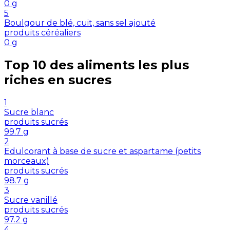
0
g
5
Boulgour de blé, cuit, sans sel ajouté
produits céréaliers
0
g
Top 10 des aliments les plus
riches en
sucres
1
Sucre blanc
produits sucrés
99.7
g
2
Edulcorant à base de sucre et aspartame (petits
morceaux)
produits sucrés
98.7
g
3
Sucre vanillé
produits sucrés
97.2
g
4