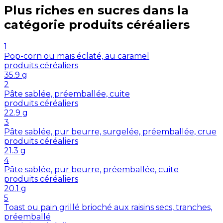
Plus riches en
sucres
dans la
catégorie
produits céréaliers
1
Pop-corn ou maïs éclaté, au caramel
produits céréaliers
35.9
g
2
Pâte sablée, préemballée, cuite
produits céréaliers
22.9
g
3
Pâte sablée, pur beurre, surgelée, préemballée, crue
produits céréaliers
21.3
g
4
Pâte sablée, pur beurre, préemballée, cuite
produits céréaliers
20.1
g
5
Toast ou pain grillé brioché aux raisins secs, tranches,
préemballé