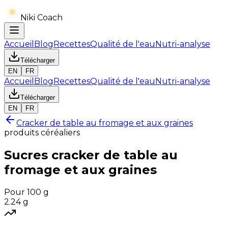
Niki Coach
Accueil
Blog
Recettes
Qualité de l'eau
Nutri-analyse
Télécharger
EN
FR
Accueil
Blog
Recettes
Qualité de l'eau
Nutri-analyse
Télécharger
EN
FR
Cracker de table au fromage et aux graines
produits céréaliers
Sucres
cracker de table au
fromage et aux graines
Pour 100 g
2.24
g