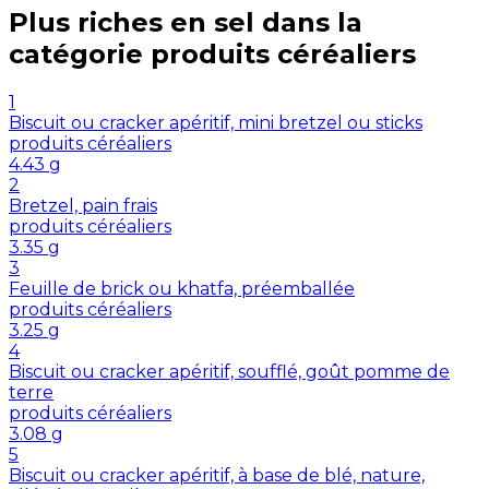
Plus riches en
sel
dans la
catégorie
produits céréaliers
1
Biscuit ou cracker apéritif, mini bretzel ou sticks
produits céréaliers
4.43
g
2
Bretzel, pain frais
produits céréaliers
3.35
g
3
Feuille de brick ou khatfa, préemballée
produits céréaliers
3.25
g
4
Biscuit ou cracker apéritif, soufflé, goût pomme de
terre
produits céréaliers
3.08
g
5
Biscuit ou cracker apéritif, à base de blé, nature,