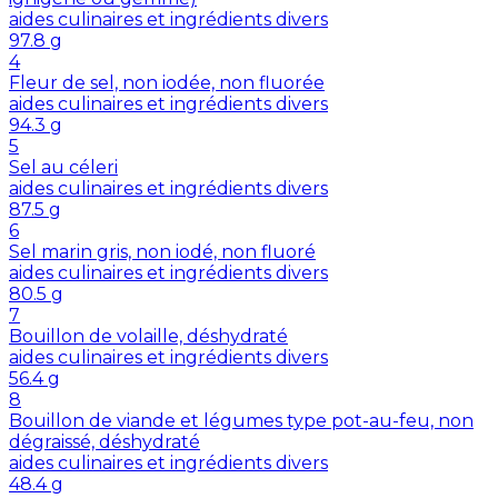
aides culinaires et ingrédients divers
97.8
g
4
Fleur de sel, non iodée, non fluorée
aides culinaires et ingrédients divers
94.3
g
5
Sel au céleri
aides culinaires et ingrédients divers
87.5
g
6
Sel marin gris, non iodé, non fluoré
aides culinaires et ingrédients divers
80.5
g
7
Bouillon de volaille, déshydraté
aides culinaires et ingrédients divers
56.4
g
8
Bouillon de viande et légumes type pot-au-feu, non
dégraissé, déshydraté
aides culinaires et ingrédients divers
48.4
g