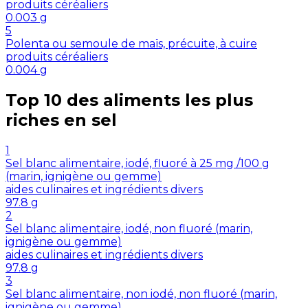
produits céréaliers
0.003
g
5
Polenta ou semoule de maïs, précuite, à cuire
produits céréaliers
0.004
g
Top 10 des aliments les plus
riches en
sel
1
Sel blanc alimentaire, iodé, fluoré à 25 mg /100 g
(marin, ignigène ou gemme)
aides culinaires et ingrédients divers
97.8
g
2
Sel blanc alimentaire, iodé, non fluoré (marin,
ignigène ou gemme)
aides culinaires et ingrédients divers
97.8
g
3
Sel blanc alimentaire, non iodé, non fluoré (marin,
ignigène ou gemme)