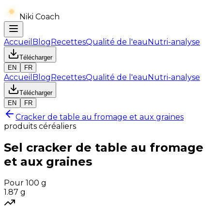
Niki Coach
Accueil
Blog
Recettes
Qualité de l'eau
Nutri-analyse
Télécharger
EN
FR
Accueil
Blog
Recettes
Qualité de l'eau
Nutri-analyse
Télécharger
EN
FR
Cracker de table au fromage et aux graines
produits céréaliers
Sel
cracker de table au fromage
et aux graines
Pour 100 g
1.87
g