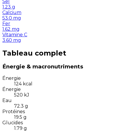
Sel
1.23
g
Calcium
53.0
mg
Fer
1.62
mg
Vitamine C
3.60
mg
Tableau complet
Énergie & macronutriments
Énergie
124
kcal
Énergie
520
kJ
Eau
72.3
g
Protéines
19.5
g
Glucides
1.79
g