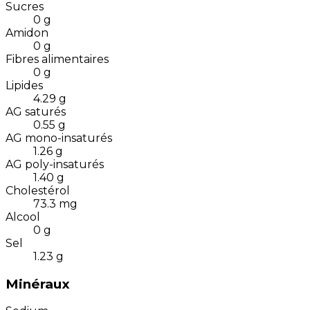
Sucres
0
g
Amidon
0
g
Fibres alimentaires
0
g
Lipides
4.29
g
AG saturés
0.55
g
AG mono-insaturés
1.26
g
AG poly-insaturés
1.40
g
Cholestérol
73.3
mg
Alcool
0
g
Sel
1.23
g
Minéraux