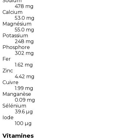
Sodium
478
mg
Calcium
53.0
mg
Magnésium
55.0
mg
Potassium
248
mg
Phosphore
302
mg
Fer
1.62
mg
Zinc
4.42
mg
Cuivre
1.99
mg
Manganèse
0.09
mg
Sélénium
39.6
µg
Iode
100
µg
Vitamines