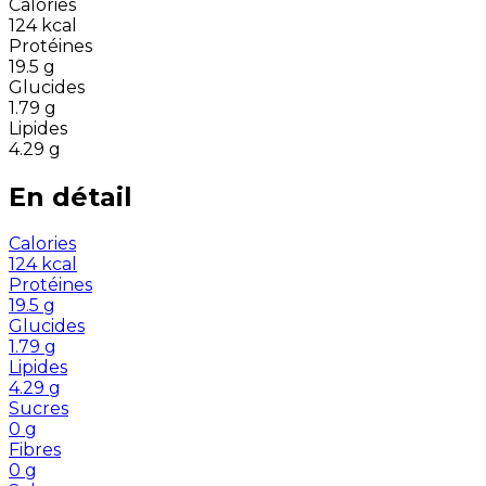
Calories
124
kcal
Protéines
19.5
g
Glucides
1.79
g
Lipides
4.29
g
En détail
Calories
124
kcal
Protéines
19.5
g
Glucides
1.79
g
Lipides
4.29
g
Sucres
0
g
Fibres
0
g