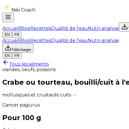
Niki Coach
Accueil
Blog
Recettes
Qualité de l'eau
Nutri-analyse
EN
FR
Accueil
Blog
Recettes
Qualité de l'eau
Nutri-analyse
Télécharger
EN
FR
Tous les aliments
viandes, oeufs, poissons
Crabe ou tourteau, bouilli/cuit à l'
mollusques et crustacés cuits · -
Cancer pagurus
Pour 100 g