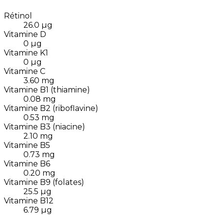
Rétinol
26.0
µg
Vitamine D
0
µg
Vitamine K1
0
µg
Vitamine C
3.60
mg
Vitamine B1 (thiamine)
0.08
mg
Vitamine B2 (riboflavine)
0.53
mg
Vitamine B3 (niacine)
2.10
mg
Vitamine B5
0.73
mg
Vitamine B6
0.20
mg
Vitamine B9 (folates)
25.5
µg
Vitamine B12
6.79
µg