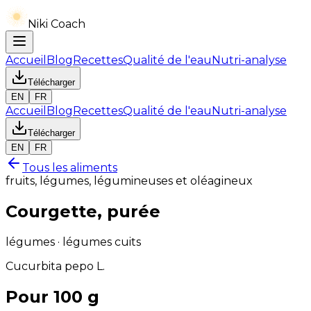
Niki Coach
Accueil
Blog
Recettes
Qualité de l'eau
Nutri-analyse
Télécharger
EN
FR
Accueil
Blog
Recettes
Qualité de l'eau
Nutri-analyse
Télécharger
EN
FR
Tous les aliments
fruits, légumes, légumineuses et oléagineux
Courgette, purée
légumes · légumes cuits
Cucurbita pepo L.
Pour 100 g