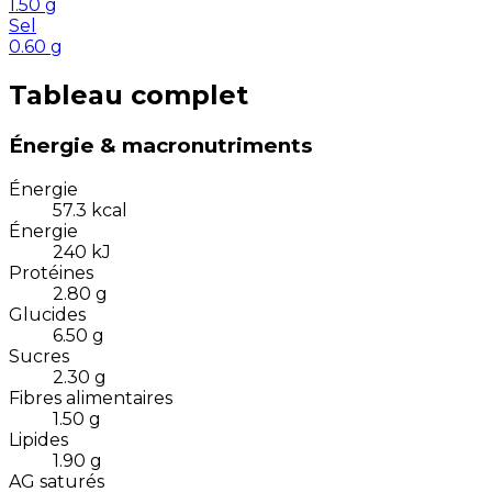
1.50
g
Sel
0.60
g
Tableau complet
Énergie & macronutriments
Énergie
57.3
kcal
Énergie
240
kJ
Protéines
2.80
g
Glucides
6.50
g
Sucres
2.30
g
Fibres alimentaires
1.50
g
Lipides
1.90
g
AG saturés