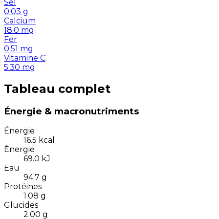
Sel
0.03
g
Calcium
18.0
mg
Fer
0.51
mg
Vitamine C
5.30
mg
Tableau complet
Énergie & macronutriments
Énergie
16.5
kcal
Énergie
69.0
kJ
Eau
94.7
g
Protéines
1.08
g
Glucides
2.00
g