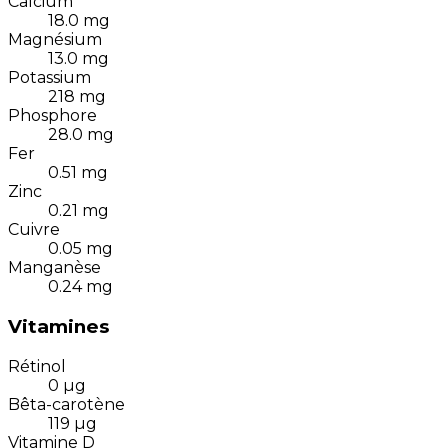
Calcium
18.0
mg
Magnésium
13.0
mg
Potassium
218
mg
Phosphore
28.0
mg
Fer
0.51
mg
Zinc
0.21
mg
Cuivre
0.05
mg
Manganèse
0.24
mg
Vitamines
Rétinol
0
µg
Bêta-carotène
119
µg
Vitamine D