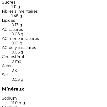
Sucres
1.11
g
Fibres alimentaires
1.48
g
Lipides
0.13
g
AG saturés
0.03
g
AG mono-insaturés
0.01
g
AG poly-insaturés
0.06
g
Cholestérol
0
mg
Alcool
0
g
Sel
0.03
g
Minéraux
Sodium
11.0
mg