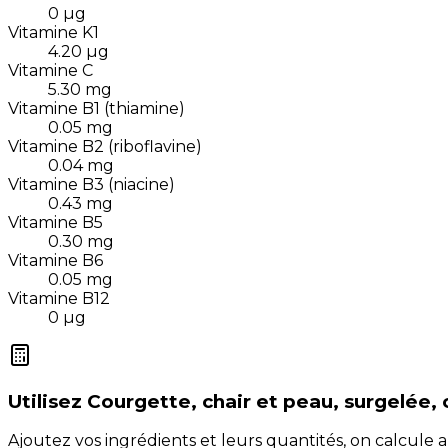
0
µg
Vitamine K1
4.20
µg
Vitamine C
5.30
mg
Vitamine B1 (thiamine)
0.05
mg
Vitamine B2 (riboflavine)
0.04
mg
Vitamine B3 (niacine)
0.43
mg
Vitamine B5
0.30
mg
Vitamine B6
0.05
mg
Vitamine B12
0
µg
Utilisez
Courgette, chair et peau, surgelée, 
Ajoutez vos ingrédients et leurs quantités, on calcul