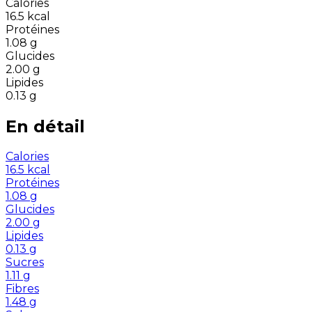
Calories
16.5
kcal
Protéines
1.08
g
Glucides
2.00
g
Lipides
0.13
g
En détail
Calories
16.5
kcal
Protéines
1.08
g
Glucides
2.00
g
Lipides
0.13
g
Sucres
1.11
g
Fibres
1.48
g