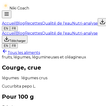
Niki Coach
Accueil
Blog
Recettes
Qualité de l'eau
Nutri-analyse
EN
FR
Accueil
Blog
Recettes
Qualité de l'eau
Nutri-analyse
Télécharger
EN
FR
Tous les aliments
fruits, légumes, légumineuses et oléagineux
Courge, crue
légumes · légumes crus
Cucurbita pepo L.
Pour 100 g