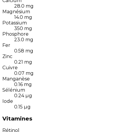
Calcium
28.0
mg
Magnésium
14.0
mg
Potassium
350
mg
Phosphore
23.0
mg
Fer
0.58
mg
Zinc
0.21
mg
Cuivre
0.07
mg
Manganèse
0.16
mg
Sélénium
0.24
µg
Iode
0.15
µg
Vitamines
Rétinol