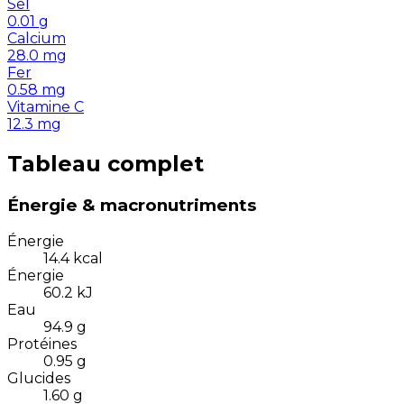
Sel
0.01
g
Calcium
28.0
mg
Fer
0.58
mg
Vitamine C
12.3
mg
Tableau complet
Énergie & macronutriments
Énergie
14.4
kcal
Énergie
60.2
kJ
Eau
94.9
g
Protéines
0.95
g
Glucides
1.60
g