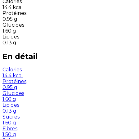
Calories
14.4
kcal
Protéines
0.95
g
Glucides
1.60
g
Lipides
0.13
g
En détail
Calories
14.4
kcal
Protéines
0.95
g
Glucides
1.60
g
Lipides
0.13
g
Sucres
1.60
g
Fibres
1.50
g