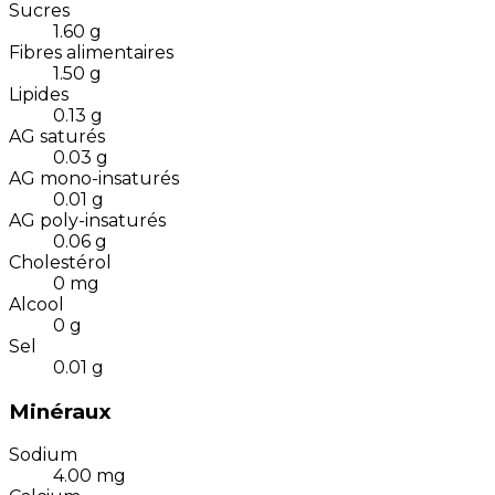
Sucres
1.60
g
Fibres alimentaires
1.50
g
Lipides
0.13
g
AG saturés
0.03
g
AG mono-insaturés
0.01
g
AG poly-insaturés
0.06
g
Cholestérol
0
mg
Alcool
0
g
Sel
0.01
g
Minéraux
Sodium
4.00
mg