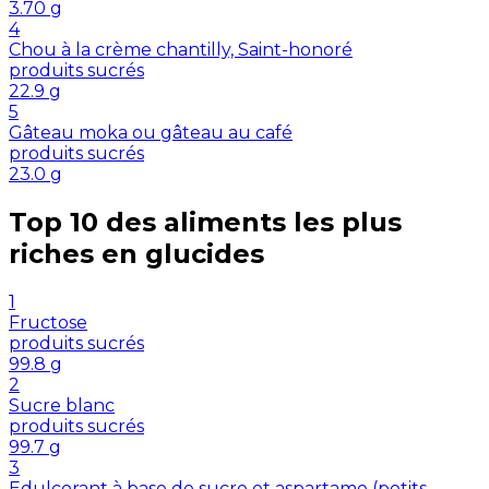
3.70
g
4
Chou à la crème chantilly, Saint-honoré
produits sucrés
22.9
g
5
Gâteau moka ou gâteau au café
produits sucrés
23.0
g
Top 10 des aliments les plus
riches en
glucides
1
Fructose
produits sucrés
99.8
g
2
Sucre blanc
produits sucrés
99.7
g
3
Edulcorant à base de sucre et aspartame (petits