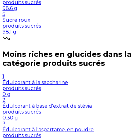
produits sucrés
98.6
g
5
Sucre roux
produits sucrés
98.1
g
Moins riches en
glucides
dans la
catégorie
produits sucrés
1
Édulcorant à la saccharine
produits sucrés
0
g
2
Édulcorant à base d'extrait de stévia
produits sucrés
0.30
g
3
Édulcorant à l'aspartame, en poudre
produits sucrés