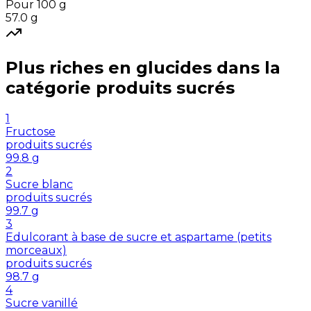
Pour 100 g
57.0
g
Plus riches en
glucides
dans la
catégorie
produits sucrés
1
Fructose
produits sucrés
99.8
g
2
Sucre blanc
produits sucrés
99.7
g
3
Edulcorant à base de sucre et aspartame (petits
morceaux)
produits sucrés
98.7
g
4
Sucre vanillé