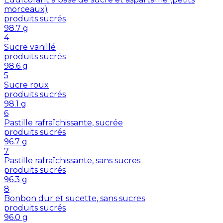
morceaux)
produits sucrés
98.7
g
4
Sucre vanillé
produits sucrés
98.6
g
5
Sucre roux
produits sucrés
98.1
g
6
Pastille rafraîchissante, sucrée
produits sucrés
96.7
g
7
Pastille rafraîchissante, sans sucres
produits sucrés
96.3
g
8
Bonbon dur et sucette, sans sucres
produits sucrés
96.0
g