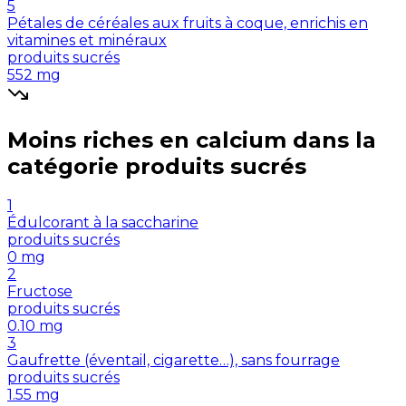
5
Pétales de céréales aux fruits à coque, enrichis en
vitamines et minéraux
produits sucrés
552
mg
Moins riches en
calcium
dans la
catégorie
produits sucrés
1
Édulcorant à la saccharine
produits sucrés
0
mg
2
Fructose
produits sucrés
0.10
mg
3
Gaufrette (éventail, cigarette…), sans fourrage
produits sucrés
1.55
mg