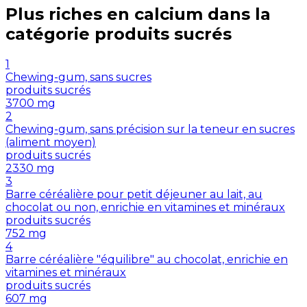
Plus riches en
calcium
dans la
catégorie
produits sucrés
1
Chewing-gum, sans sucres
produits sucrés
3700
mg
2
Chewing-gum, sans précision sur la teneur en sucres
(aliment moyen)
produits sucrés
2330
mg
3
Barre céréalière pour petit déjeuner au lait, au
chocolat ou non, enrichie en vitamines et minéraux
produits sucrés
752
mg
4
Barre céréalière "équilibre" au chocolat, enrichie en
vitamines et minéraux
produits sucrés
607
mg