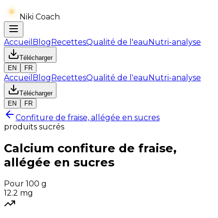
Niki Coach
Accueil
Blog
Recettes
Qualité de l'eau
Nutri-analyse
Télécharger
EN
FR
Accueil
Blog
Recettes
Qualité de l'eau
Nutri-analyse
Télécharger
EN
FR
Confiture de fraise, allégée en sucres
produits sucrés
Calcium
confiture de fraise,
allégée en sucres
Pour 100 g
12.2
mg