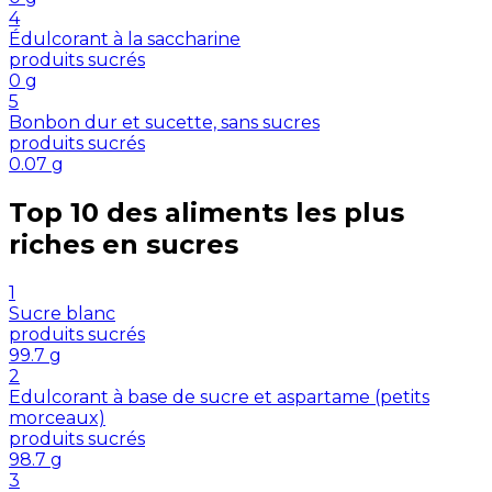
4
Édulcorant à la saccharine
produits sucrés
0
g
5
Bonbon dur et sucette, sans sucres
produits sucrés
0.07
g
Top 10 des aliments les plus
riches en
sucres
1
Sucre blanc
produits sucrés
99.7
g
2
Edulcorant à base de sucre et aspartame (petits
morceaux)
produits sucrés
98.7
g
3