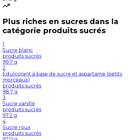
Plus riches en
sucres
dans la
catégorie
produits sucrés
1
Sucre blanc
produits sucrés
99.7
g
2
Edulcorant à base de sucre et aspartame (petits
morceaux)
produits sucrés
98.7
g
3
Sucre vanillé
produits sucrés
97.2
g
4
Sucre roux
produits sucrés
97.0
g