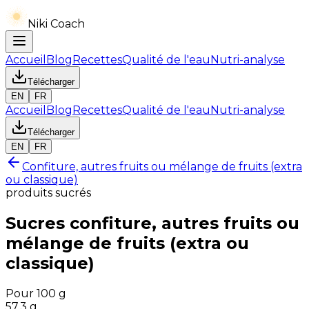
Niki Coach
Accueil
Blog
Recettes
Qualité de l'eau
Nutri-analyse
Télécharger
EN
FR
Accueil
Blog
Recettes
Qualité de l'eau
Nutri-analyse
Télécharger
EN
FR
Confiture, autres fruits ou mélange de fruits (extra
ou classique)
produits sucrés
Sucres
confiture, autres fruits ou
mélange de fruits (extra ou
classique)
Pour 100 g
57.3
g