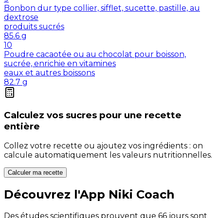
Bonbon dur type collier, sifflet, sucette, pastille, au
dextrose
produits sucrés
85.6
g
10
Poudre cacaotée ou au chocolat pour boisson,
sucrée, enrichie en vitamines
eaux et autres boissons
82.7
g
Calculez vos
sucres
pour une recette
entière
Collez votre recette ou ajoutez vos ingrédients : on
calcule automatiquement les valeurs nutritionnelles.
Calculer ma recette
Découvrez l'App Niki Coach
Des études scientifiques prouvent que 66 jours sont