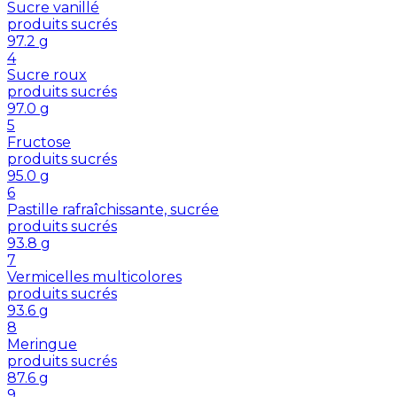
Sucre vanillé
produits sucrés
97.2
g
4
Sucre roux
produits sucrés
97.0
g
5
Fructose
produits sucrés
95.0
g
6
Pastille rafraîchissante, sucrée
produits sucrés
93.8
g
7
Vermicelles multicolores
produits sucrés
93.6
g
8
Meringue
produits sucrés
87.6
g
9