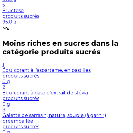
5
Fructose
produits sucrés
95.0
g
Moins riches en
sucres
dans la
catégorie
produits sucrés
1
Édulcorant à l'aspartame, en pastilles
produits sucrés
0
g
2
Édulcorant à base d'extrait de stévia
produits sucrés
0
g
3
Galette de sarrasin, nature, souple (à garnir)
préemballée
produits sucrés
0
g