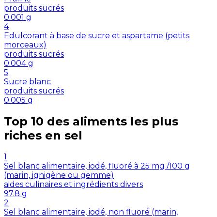
produits sucrés
0.001
g
4
Edulcorant à base de sucre et aspartame (petits
morceaux)
produits sucrés
0.004
g
5
Sucre blanc
produits sucrés
0.005
g
Top 10 des aliments les plus
riches en
sel
1
Sel blanc alimentaire, iodé, fluoré à 25 mg /100 g
(marin, ignigène ou gemme)
aides culinaires et ingrédients divers
97.8
g
2
Sel blanc alimentaire, iodé, non fluoré (marin,