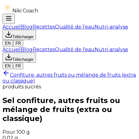
Niki Coach
Accueil
Blog
Recettes
Qualité de l'eau
Nutri-analyse
Télécharger
EN
FR
Accueil
Blog
Recettes
Qualité de l'eau
Nutri-analyse
Télécharger
EN
FR
Confiture, autres fruits ou mélange de fruits (extra
ou classique)
produits sucrés
Sel
confiture, autres fruits ou
mélange de fruits (extra ou
classique)
Pour 100 g
0.02
g