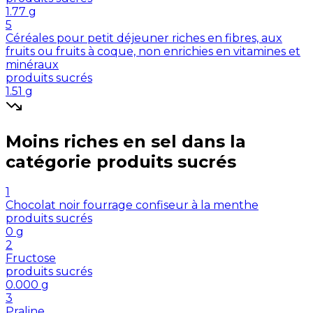
1.77
g
5
Céréales pour petit déjeuner riches en fibres, aux
fruits ou fruits à coque, non enrichies en vitamines et
minéraux
produits sucrés
1.51
g
Moins riches en
sel
dans la
catégorie
produits sucrés
1
Chocolat noir fourrage confiseur à la menthe
produits sucrés
0
g
2
Fructose
produits sucrés
0.000
g
3
Praline