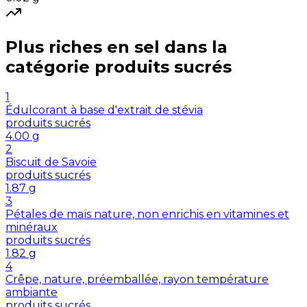
Plus riches en
sel
dans la
catégorie
produits sucrés
1
Édulcorant à base d'extrait de stévia
produits sucrés
4.00
g
2
Biscuit de Savoie
produits sucrés
1.87
g
3
Pétales de maïs nature, non enrichis en vitamines et
minéraux
produits sucrés
1.82
g
4
Crêpe, nature, préemballée, rayon température
ambiante
produits sucrés