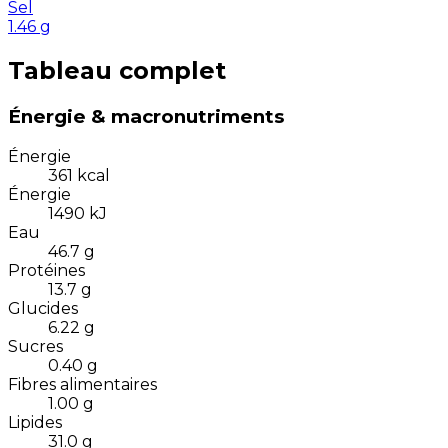
Sel
1.46
g
Tableau complet
Énergie & macronutriments
Énergie
361
kcal
Énergie
1490
kJ
Eau
46.7
g
Protéines
13.7
g
Glucides
6.22
g
Sucres
0.40
g
Fibres alimentaires
1.00
g
Lipides
31.0
g