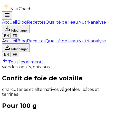
Niki Coach
Accueil
Blog
Recettes
Qualité de l'eau
Nutri-analyse
Télécharger
EN
FR
Accueil
Blog
Recettes
Qualité de l'eau
Nutri-analyse
Télécharger
EN
FR
Tous les aliments
viandes, oeufs, poissons
Confit de foie de volaille
charcuteries et alternatives végétales · pâtés et
terrines
Pour 100 g