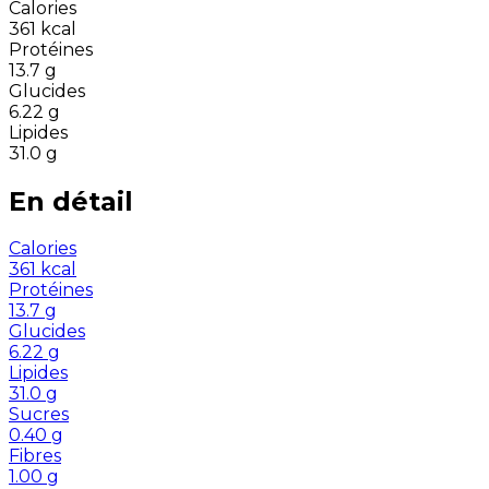
Calories
361
kcal
Protéines
13.7
g
Glucides
6.22
g
Lipides
31.0
g
En détail
Calories
361
kcal
Protéines
13.7
g
Glucides
6.22
g
Lipides
31.0
g
Sucres
0.40
g
Fibres
1.00
g