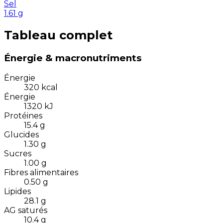
Sel
1.61
g
Tableau complet
Énergie & macronutriments
Énergie
320
kcal
Énergie
1320
kJ
Protéines
15.4
g
Glucides
1.30
g
Sucres
1.00
g
Fibres alimentaires
0.50
g
Lipides
28.1
g
AG saturés
10.4
g