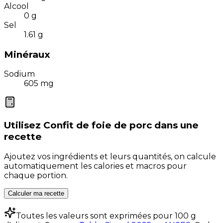
Alcool
0
g
Sel
1.61
g
Minéraux
Sodium
605
mg
Utilisez
Confit de foie de porc
dans une
recette
Ajoutez vos ingrédients et leurs quantités, on calcule
automatiquement les calories et macros pour
chaque portion.
Calculer ma recette
Toutes les valeurs sont exprimées pour 100 g