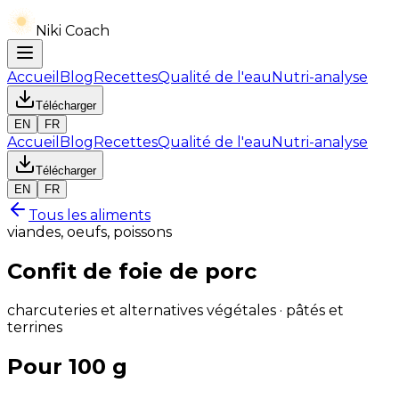
Niki Coach
Accueil
Blog
Recettes
Qualité de l'eau
Nutri-analyse
Télécharger
EN
FR
Accueil
Blog
Recettes
Qualité de l'eau
Nutri-analyse
Télécharger
EN
FR
Tous les aliments
viandes, oeufs, poissons
Confit de foie de porc
charcuteries et alternatives végétales · pâtés et
terrines
Pour 100 g