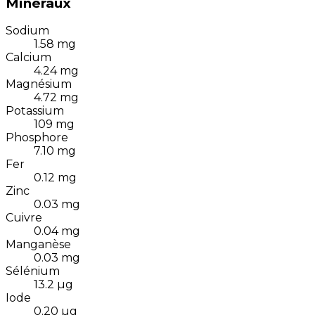
Minéraux
Sodium
1.58
mg
Calcium
4.24
mg
Magnésium
4.72
mg
Potassium
109
mg
Phosphore
7.10
mg
Fer
0.12
mg
Zinc
0.03
mg
Cuivre
0.04
mg
Manganèse
0.03
mg
Sélénium
13.2
µg
Iode
0.20
µg