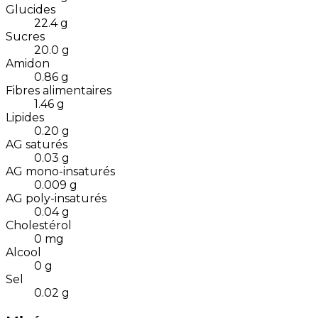
Glucides
22.4
g
Sucres
20.0
g
Amidon
0.86
g
Fibres alimentaires
1.46
g
Lipides
0.20
g
AG saturés
0.03
g
AG mono-insaturés
0.009
g
AG poly-insaturés
0.04
g
Cholestérol
0
mg
Alcool
0
g
Sel
0.02
g