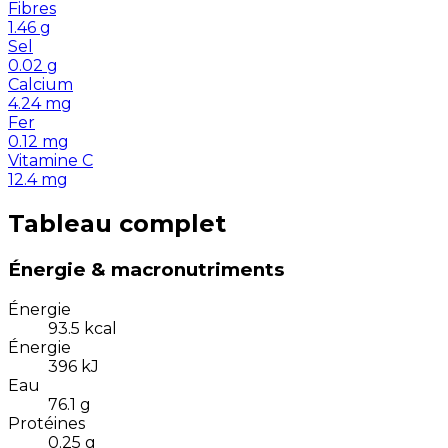
Fibres
1.46
g
Sel
0.02
g
Calcium
4.24
mg
Fer
0.12
mg
Vitamine C
12.4
mg
Tableau complet
Énergie & macronutriments
Énergie
93.5
kcal
Énergie
396
kJ
Eau
76.1
g
Protéines
0.25
g