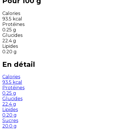
Pour 100 g
Calories
93.5
kcal
Protéines
0.25
g
Glucides
22.4
g
Lipides
0.20
g
En détail
Calories
93.5
kcal
Protéines
0.25
g
Glucides
22.4
g
Lipides
0.20
g
Sucres
20.0
g