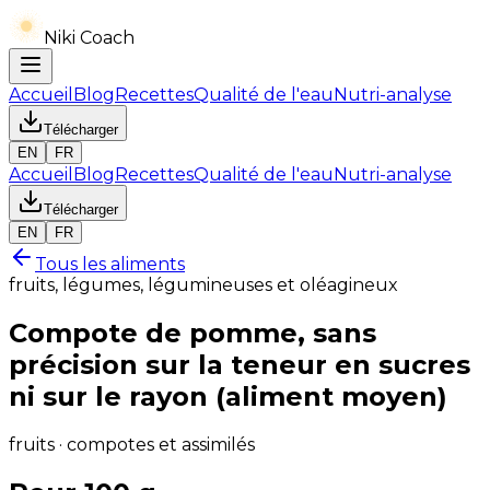
Niki Coach
Accueil
Blog
Recettes
Qualité de l'eau
Nutri-analyse
Télécharger
EN
FR
Accueil
Blog
Recettes
Qualité de l'eau
Nutri-analyse
Télécharger
EN
FR
Tous les aliments
fruits, légumes, légumineuses et oléagineux
Compote de pomme, sans
précision sur la teneur en sucres
ni sur le rayon (aliment moyen)
fruits · compotes et assimilés