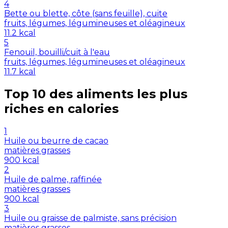
4
Bette ou blette, côte (sans feuille), cuite
fruits, légumes, légumineuses et oléagineux
11.2
kcal
5
Fenouil, bouilli/cuit à l'eau
fruits, légumes, légumineuses et oléagineux
11.7
kcal
Top 10 des aliments les plus
riches en
calories
1
Huile ou beurre de cacao
matières grasses
900
kcal
2
Huile de palme, raffinée
matières grasses
900
kcal
3
Huile ou graisse de palmiste, sans précision
matières grasses