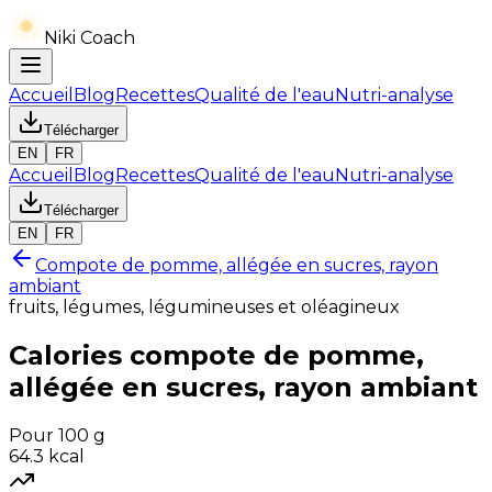
Niki Coach
Accueil
Blog
Recettes
Qualité de l'eau
Nutri-analyse
Télécharger
EN
FR
Accueil
Blog
Recettes
Qualité de l'eau
Nutri-analyse
Télécharger
EN
FR
Compote de pomme, allégée en sucres, rayon
ambiant
fruits, légumes, légumineuses et oléagineux
Calories
compote de pomme,
allégée en sucres, rayon ambiant
Pour 100 g
64.3
kcal