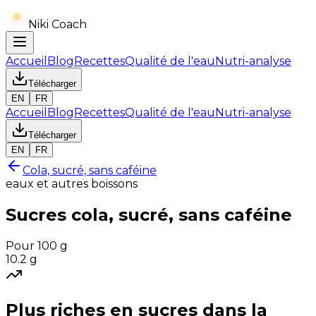
Niki Coach
Accueil
Blog
Recettes
Qualité de l'eau
Nutri-analyse
Télécharger
EN
FR
Accueil
Blog
Recettes
Qualité de l'eau
Nutri-analyse
Télécharger
EN
FR
Cola, sucré, sans caféine
eaux et autres boissons
Sucres
cola, sucré, sans caféine
Pour 100 g
10.2
g
Plus riches en
sucres
dans la