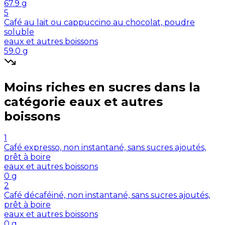
67.9
g
5
Café au lait ou cappuccino au chocolat, poudre
soluble
eaux et autres boissons
59.0
g
Moins riches en
sucres
dans la
catégorie
eaux et autres
boissons
1
Café expresso, non instantané, sans sucres ajoutés,
prêt à boire
eaux et autres boissons
0
g
2
Café décaféiné, non instantané, sans sucres ajoutés,
prêt à boire
eaux et autres boissons
0
g