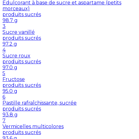
Edulcorant à base de sucre et aspartame (petits
morceaux)
produits sucrés
98.7
g
3
Sucre vanillé
produits sucrés
97.2
g
4
Sucre roux
produits sucrés
97.0
g
5
Fructose
produits sucrés
95.0
g
6
Pastille rafraîchissante, sucrée
produits sucrés
93.8
g
7
Vermicelles multicolores
produits sucrés
93.6
g