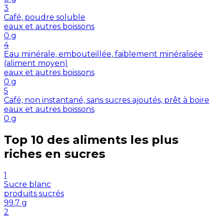
3
Café, poudre soluble
eaux et autres boissons
0
g
4
Eau minérale, embouteillée, faiblement minéralisée
(aliment moyen)
eaux et autres boissons
0
g
5
Café, non instantané, sans sucres ajoutés, prêt à boire
eaux et autres boissons
0
g
Top 10 des aliments les plus
riches en
sucres
1
Sucre blanc
produits sucrés
99.7
g
2