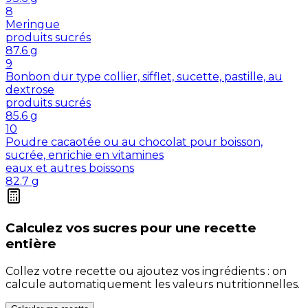
8
Meringue
produits sucrés
87.6
g
9
Bonbon dur type collier, sifflet, sucette, pastille, au
dextrose
produits sucrés
85.6
g
10
Poudre cacaotée ou au chocolat pour boisson,
sucrée, enrichie en vitamines
eaux et autres boissons
82.7
g
Calculez vos
sucres
pour une recette
entière
Collez votre recette ou ajoutez vos ingrédients : on
calcule automatiquement les valeurs nutritionnelles.