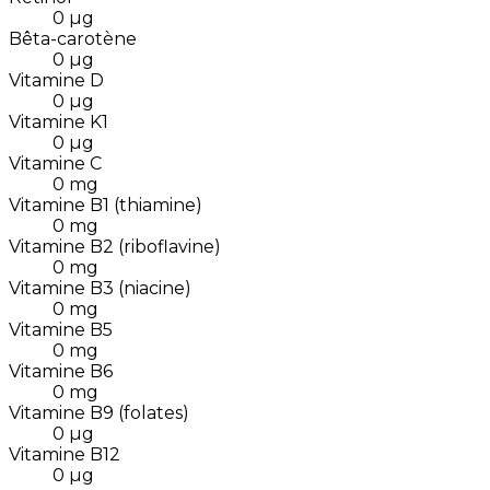
0
µg
Bêta-carotène
0
µg
Vitamine D
0
µg
Vitamine K1
0
µg
Vitamine C
0
mg
Vitamine B1 (thiamine)
0
mg
Vitamine B2 (riboflavine)
0
mg
Vitamine B3 (niacine)
0
mg
Vitamine B5
0
mg
Vitamine B6
0
mg
Vitamine B9 (folates)
0
µg
Vitamine B12
0
µg