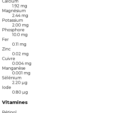
Calcium
1.92
mg
Magnésium
2.44
mg
Potassium
2.00
mg
Phosphore
10.0
mg
Fer
0.11
mg
Zinc
0.02
mg
Cuivre
0.004
mg
Manganèse
0.001
mg
Sélénium
2.20
µg
Iode
0.80
µg
Vitamines
Rétinol