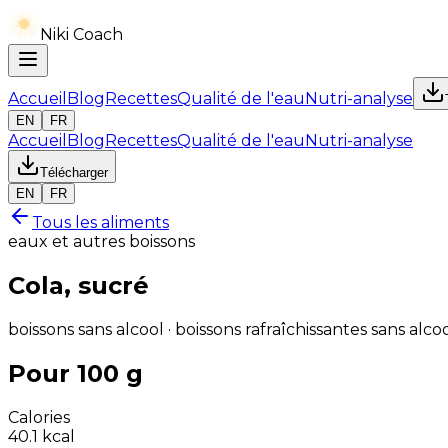
Niki Coach
Accueil
Blog
Recettes
Qualité de l'eau
Nutri-analyse
EN
FR
Accueil
Blog
Recettes
Qualité de l'eau
Nutri-analyse
Télécharger
EN
FR
Tous les aliments
eaux et autres boissons
Cola, sucré
boissons sans alcool · boissons rafraîchissantes sans alco
Pour 100 g
Calories
40.1
kcal