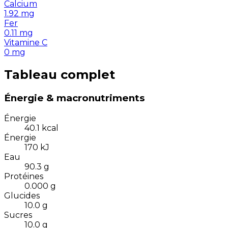
Calcium
1.92
mg
Fer
0.11
mg
Vitamine C
0
mg
Tableau complet
Énergie & macronutriments
Énergie
40.1
kcal
Énergie
170
kJ
Eau
90.3
g
Protéines
0.000
g
Glucides
10.0
g
Sucres
10.0
g