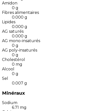
Amidon
0
g
Fibres alimentaires
0.000
g
Lipides
0.000
g
AG saturés
0.000
g
AG mono-insaturés
0
g
AG poly-insaturés
0
g
Cholestérol
0
mg
Alcool
0
g
Sel
0.007
g
Minéraux
Sodium
6.71
mg