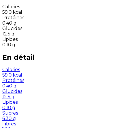
Calories
59.0
kcal
Protéines
0.40
g
Glucides
12.5
g
Lipides
0.10
g
En détail
Calories
59.0
kcal
Protéines
0.40
g
Glucides
12.5
g
Lipides
0.10
g
Sucres
6.30
g
Fibres