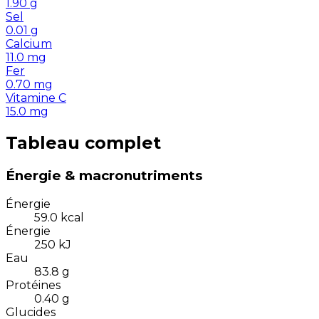
1.90
g
Sel
0.01
g
Calcium
11.0
mg
Fer
0.70
mg
Vitamine C
15.0
mg
Tableau complet
Énergie & macronutriments
Énergie
59.0
kcal
Énergie
250
kJ
Eau
83.8
g
Protéines
0.40
g
Glucides