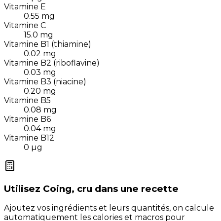
Vitamine E
0.55
mg
Vitamine C
15.0
mg
Vitamine B1 (thiamine)
0.02
mg
Vitamine B2 (riboflavine)
0.03
mg
Vitamine B3 (niacine)
0.20
mg
Vitamine B5
0.08
mg
Vitamine B6
0.04
mg
Vitamine B12
0
µg
Utilisez
Coing, cru
dans une recette
Ajoutez vos ingrédients et leurs quantités, on calcule
automatiquement les calories et macros pour