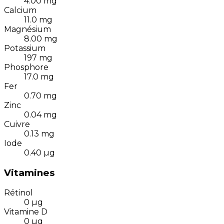
4.00
mg
Calcium
11.0
mg
Magnésium
8.00
mg
Potassium
197
mg
Phosphore
17.0
mg
Fer
0.70
mg
Zinc
0.04
mg
Cuivre
0.13
mg
Iode
0.40
µg
Vitamines
Rétinol
0
µg
Vitamine D
0
µg