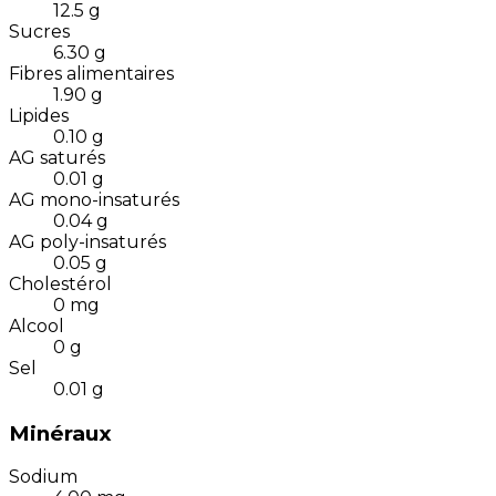
12.5
g
Sucres
6.30
g
Fibres alimentaires
1.90
g
Lipides
0.10
g
AG saturés
0.01
g
AG mono-insaturés
0.04
g
AG poly-insaturés
0.05
g
Cholestérol
0
mg
Alcool
0
g
Sel
0.01
g
Minéraux
Sodium