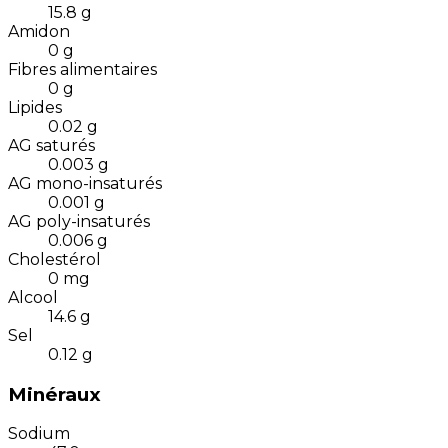
15.8
g
Amidon
0
g
Fibres alimentaires
0
g
Lipides
0.02
g
AG saturés
0.003
g
AG mono-insaturés
0.001
g
AG poly-insaturés
0.006
g
Cholestérol
0
mg
Alcool
14.6
g
Sel
0.12
g
Minéraux
Sodium