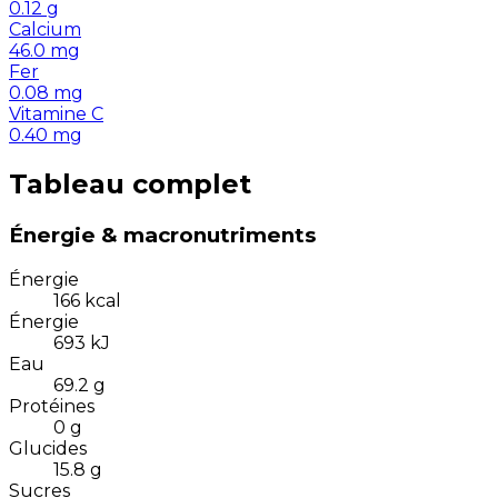
0.12
g
Calcium
46.0
mg
Fer
0.08
mg
Vitamine C
0.40
mg
Tableau complet
Énergie & macronutriments
Énergie
166
kcal
Énergie
693
kJ
Eau
69.2
g
Protéines
0
g
Glucides
15.8
g
Sucres