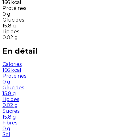
166
kcal
Protéines
0
g
Glucides
15.8
g
Lipides
0.02
g
En détail
Calories
166
kcal
Protéines
0
g
Glucides
15.8
g
Lipides
0.02
g
Sucres
15.8
g
Fibres
0
g
Sel