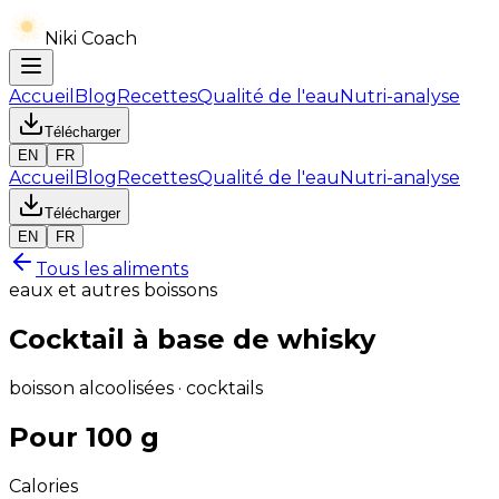
Niki Coach
Accueil
Blog
Recettes
Qualité de l'eau
Nutri-analyse
Télécharger
EN
FR
Accueil
Blog
Recettes
Qualité de l'eau
Nutri-analyse
Télécharger
EN
FR
Tous les aliments
eaux et autres boissons
Cocktail à base de whisky
boisson alcoolisées · cocktails
Pour 100 g
Calories