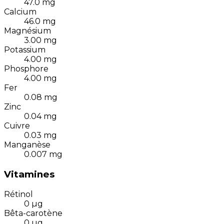
47.0
mg
Calcium
46.0
mg
Magnésium
3.00
mg
Potassium
4.00
mg
Phosphore
4.00
mg
Fer
0.08
mg
Zinc
0.04
mg
Cuivre
0.03
mg
Manganèse
0.007
mg
Vitamines
Rétinol
0
µg
Bêta-carotène
0
µg