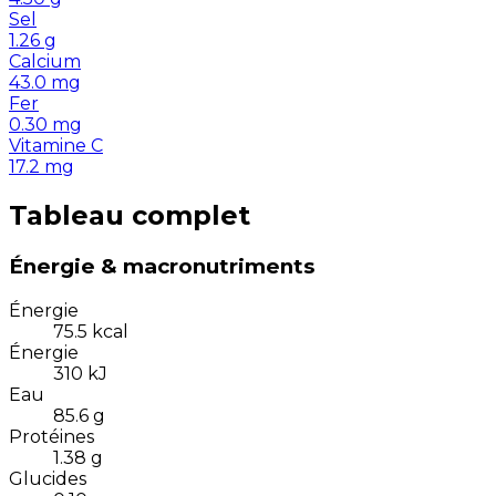
Sel
1.26
g
Calcium
43.0
mg
Fer
0.30
mg
Vitamine C
17.2
mg
Tableau complet
Énergie & macronutriments
Énergie
75.5
kcal
Énergie
310
kJ
Eau
85.6
g
Protéines
1.38
g
Glucides