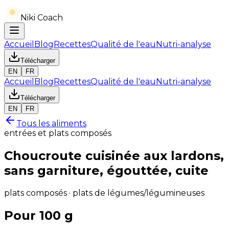
Niki Coach
Accueil
Blog
Recettes
Qualité de l'eau
Nutri-analyse
Télécharger
EN
FR
Accueil
Blog
Recettes
Qualité de l'eau
Nutri-analyse
Télécharger
EN
FR
Tous les aliments
entrées et plats composés
Choucroute cuisinée aux lardons,
sans garniture, égouttée, cuite
plats composés · plats de légumes/légumineuses
Pour 100 g