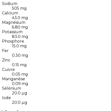
Sodium
505
mg
Calcium
43.0
mg
Magnésium
6.80
mg
Potassium
83.0
mg
Phosphore
15.0
mg
Fer
0.30
mg
Zinc
0.15
mg
Cuivre
0.05
mg
Manganèse
0.09
mg
Sélénium
20.0
µg
Iode
20.0
µg