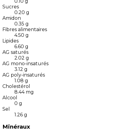
0.10
g
Sucres
0.20
g
Amidon
0.35
g
Fibres alimentaires
4.50
g
Lipides
6.60
g
AG saturés
2.02
g
AG mono-insaturés
3.12
g
AG poly-insaturés
1.08
g
Cholestérol
8.44
mg
Alcool
0
g
Sel
1.26
g
Minéraux