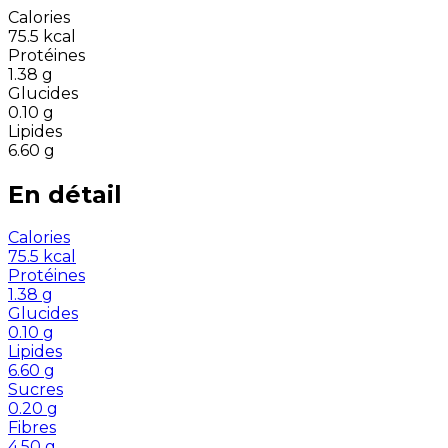
Calories
75.5
kcal
Protéines
1.38
g
Glucides
0.10
g
Lipides
6.60
g
En détail
Calories
75.5
kcal
Protéines
1.38
g
Glucides
0.10
g
Lipides
6.60
g
Sucres
0.20
g
Fibres
4.50
g