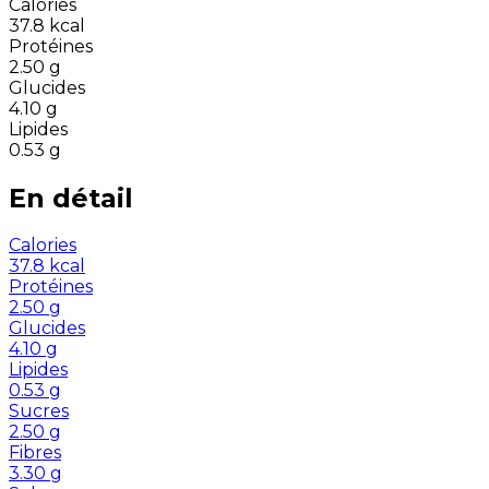
Calories
37.8
kcal
Protéines
2.50
g
Glucides
4.10
g
Lipides
0.53
g
En détail
Calories
37.8
kcal
Protéines
2.50
g
Glucides
4.10
g
Lipides
0.53
g
Sucres
2.50
g
Fibres
3.30
g