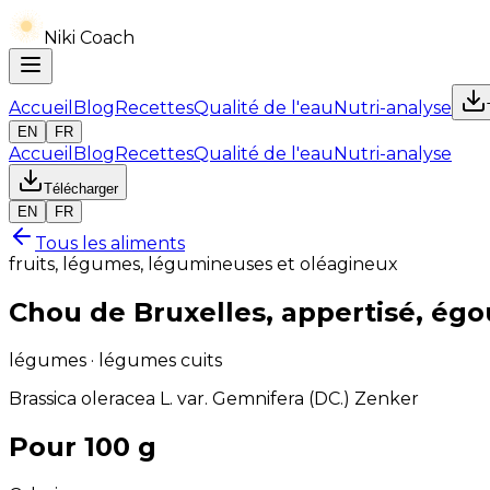
Niki Coach
Accueil
Blog
Recettes
Qualité de l'eau
Nutri-analyse
EN
FR
Accueil
Blog
Recettes
Qualité de l'eau
Nutri-analyse
Télécharger
EN
FR
Tous les aliments
fruits, légumes, légumineuses et oléagineux
Chou de Bruxelles, appertisé, égo
légumes · légumes cuits
Brassica oleracea L. var. Gemnifera (DC.) Zenker
Pour 100 g