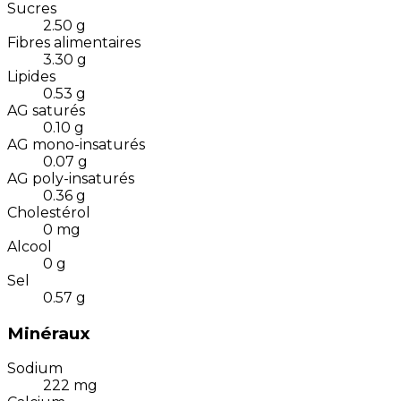
Sucres
2.50
g
Fibres alimentaires
3.30
g
Lipides
0.53
g
AG saturés
0.10
g
AG mono-insaturés
0.07
g
AG poly-insaturés
0.36
g
Cholestérol
0
mg
Alcool
0
g
Sel
0.57
g
Minéraux
Sodium
222
mg