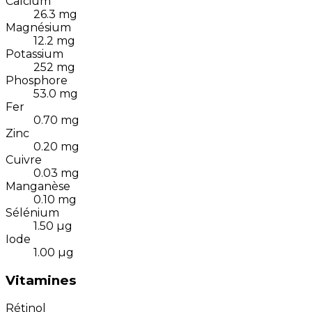
Calcium
26.3
mg
Magnésium
12.2
mg
Potassium
252
mg
Phosphore
53.0
mg
Fer
0.70
mg
Zinc
0.20
mg
Cuivre
0.03
mg
Manganèse
0.10
mg
Sélénium
1.50
µg
Iode
1.00
µg
Vitamines
Rétinol