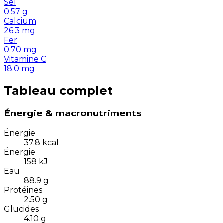
Sel
0.57
g
Calcium
26.3
mg
Fer
0.70
mg
Vitamine C
18.0
mg
Tableau complet
Énergie & macronutriments
Énergie
37.8
kcal
Énergie
158
kJ
Eau
88.9
g
Protéines
2.50
g
Glucides
4.10
g