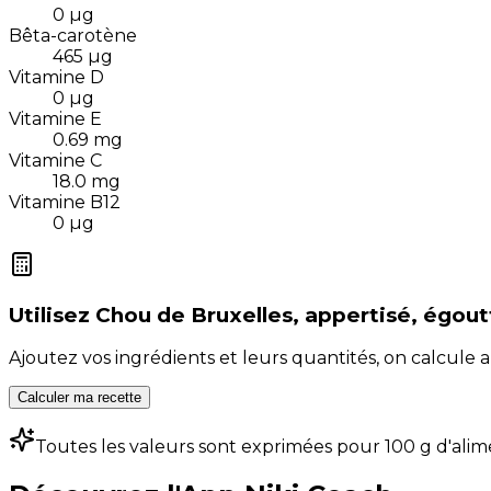
0
µg
Bêta-carotène
465
µg
Vitamine D
0
µg
Vitamine E
0.69
mg
Vitamine C
18.0
mg
Vitamine B12
0
µg
Utilisez
Chou de Bruxelles, appertisé, égout
Ajoutez vos ingrédients et leurs quantités, on calcul
Calculer ma recette
Toutes les valeurs sont exprimées pour 100 g d'alim