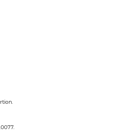
rtion.
20077
.