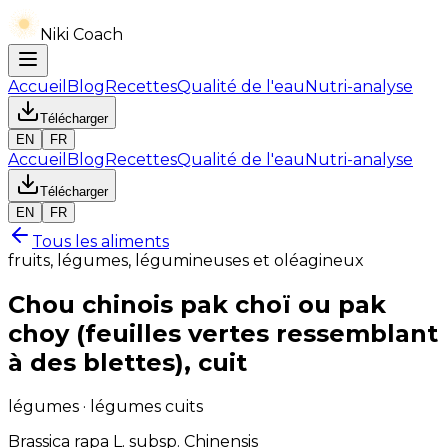
Niki Coach
Accueil
Blog
Recettes
Qualité de l'eau
Nutri-analyse
Télécharger
EN
FR
Accueil
Blog
Recettes
Qualité de l'eau
Nutri-analyse
Télécharger
EN
FR
Tous les aliments
fruits, légumes, légumineuses et oléagineux
Chou chinois pak choï ou pak
choy (feuilles vertes ressemblant
à des blettes), cuit
légumes · légumes cuits
Brassica rapa L. subsp. Chinensis