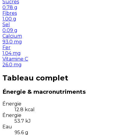
Sucres
0.78
g
Fibres
1.00
g
Sel
0.09
g
Calcium
93.0
mg
Fer
1.04
mg
Vitamine C
26.0
mg
Tableau complet
Énergie & macronutriments
Énergie
12.8
kcal
Énergie
53.7
kJ
Eau
95.6
g