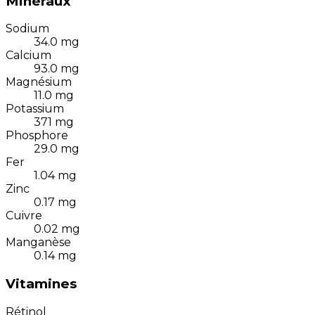
Minéraux
Sodium
34.0
mg
Calcium
93.0
mg
Magnésium
11.0
mg
Potassium
371
mg
Phosphore
29.0
mg
Fer
1.04
mg
Zinc
0.17
mg
Cuivre
0.02
mg
Manganèse
0.14
mg
Vitamines
Rétinol