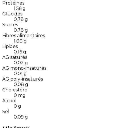
Protéines
1.56
g
Glucides
0.78
g
Sucres
0.78
g
Fibres alimentaires
1.00
g
Lipides
0.16
g
AG saturés
0.02
g
AG mono-insaturés
0.01
g
AG poly-insaturés
0.08
g
Cholestérol
0
mg
Alcool
0
g
Sel
0.09
g