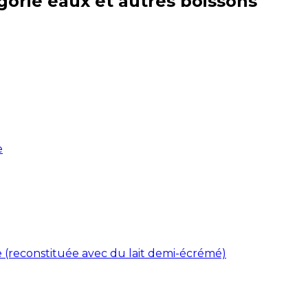
gorie
eaux et autres boissons
e
re (reconstituée avec du lait demi-écrémé)