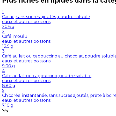
Plus riches en
lipides
dans la caté
1
Cacao, sans sucres ajoutés, poudre soluble
eaux et autres boissons
20.6
g
2
Café, moulu
eaux et autres boissons
13.9
g
3
Café au lait ou cappuccino au chocolat, poudre solubl
eaux et autres boissons
9.00
g
4
Café au lait ou cappuccino, poudre soluble
eaux et autres boissons
8.80
g
5
Chicorée, instantanée, sans sucres ajoutés, prête à boi
eaux et autres boissons
7.10
g