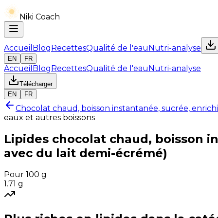
Niki Coach
Accueil
Blog
Recettes
Qualité de l'eau
Nutri-analyse
EN
FR
Accueil
Blog
Recettes
Qualité de l'eau
Nutri-analyse
Télécharger
EN
FR
Chocolat chaud, boisson instantanée, sucrée, enrichi
eaux et autres boissons
Lipides
chocolat chaud, boisson in
avec du lait demi-écrémé)
Pour 100 g
1.71
g