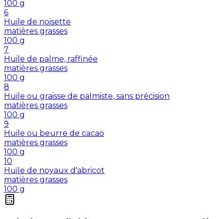
100
g
6
Huile de noisette
matières grasses
100
g
7
Huile de palme, raffinée
matières grasses
100
g
8
Huile ou graisse de palmiste, sans précision
matières grasses
100
g
9
Huile ou beurre de cacao
matières grasses
100
g
10
Huile de noyaux d'abricot
matières grasses
100
g