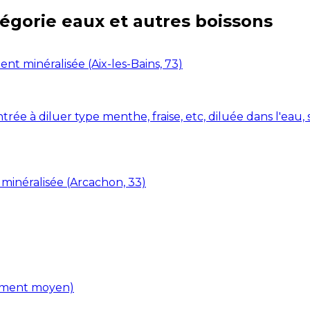
tégorie
eaux et autres boissons
ent minéralisée (Aix-les-Bains, 73)
rée à diluer type menthe, fraise, etc, diluée dans l'eau,
 minéralisée (Arcachon, 33)
liment moyen)