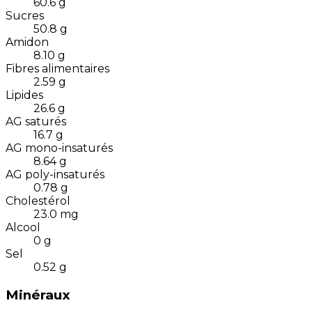
60.6
g
Sucres
50.8
g
Amidon
8.10
g
Fibres alimentaires
2.59
g
Lipides
26.6
g
AG saturés
16.7
g
AG mono-insaturés
8.64
g
AG poly-insaturés
0.78
g
Cholestérol
23.0
mg
Alcool
0
g
Sel
0.52
g
Minéraux