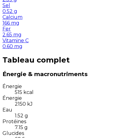
Sel
0.52
g
Calcium
166
mg
Fer
2.65
mg
Vitamine C
0.60
mg
Tableau complet
Énergie & macronutriments
Énergie
515
kcal
Énergie
2150
kJ
Eau
1.52
g
Protéines
7.15
g
Glucides