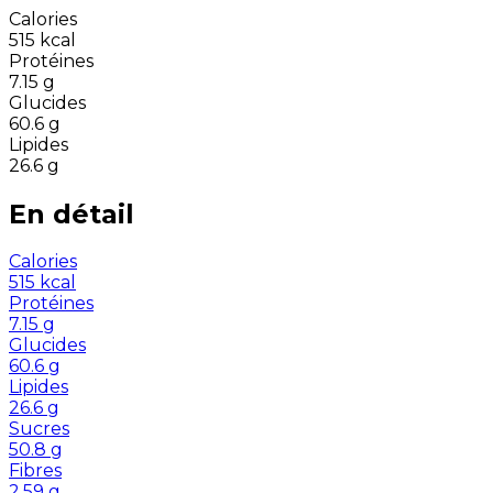
Calories
515
kcal
Protéines
7.15
g
Glucides
60.6
g
Lipides
26.6
g
En détail
Calories
515
kcal
Protéines
7.15
g
Glucides
60.6
g
Lipides
26.6
g
Sucres
50.8
g
Fibres
2.59
g