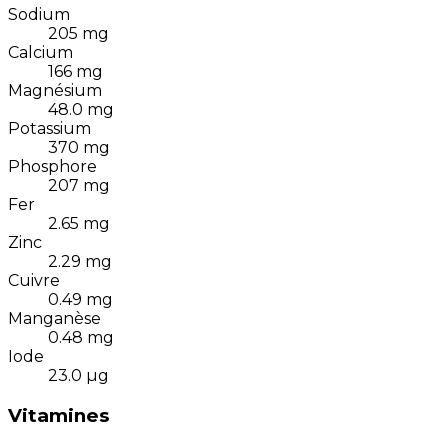
Sodium
205
mg
Calcium
166
mg
Magnésium
48.0
mg
Potassium
370
mg
Phosphore
207
mg
Fer
2.65
mg
Zinc
2.29
mg
Cuivre
0.49
mg
Manganèse
0.48
mg
Iode
23.0
µg
Vitamines