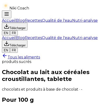
Niki Coach
Accueil
Blog
Recettes
Qualité de l'eau
Nutri-analyse
Télécharger
EN
FR
Accueil
Blog
Recettes
Qualité de l'eau
Nutri-analyse
Télécharger
EN
FR
Tous les aliments
produits sucrés
Chocolat au lait aux céréales
croustillantes, tablette
chocolats et produits à base de chocolat · -
Pour 100 g