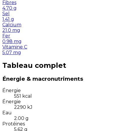
Fibres
4.70
g
Sel
1.41
g
Calcium
21.0
mg
Fer
0.98
mg
Vitamine C
5.07
mg
Tableau complet
Énergie & macronutriments
Énergie
551
kcal
Énergie
2290
kJ
Eau
2.00
g
Protéines
5.62
g