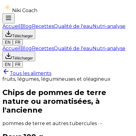
Niki Coach
Accueil
Blog
Recettes
Qualité de l'eau
Nutri-analyse
Télécharger
EN
FR
Accueil
Blog
Recettes
Qualité de l'eau
Nutri-analyse
Télécharger
EN
FR
Tous les aliments
fruits, légumes, légumineuses et oléagineux
Chips de pommes de terre
nature ou aromatisées, à
l'ancienne
pommes de terre et autres tubercules · -