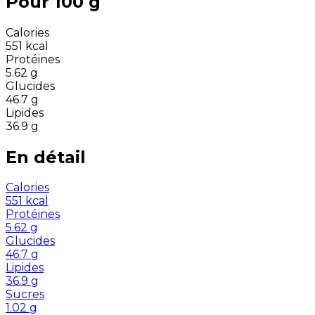
Pour 100 g
Calories
551
kcal
Protéines
5.62
g
Glucides
46.7
g
Lipides
36.9
g
En détail
Calories
551
kcal
Protéines
5.62
g
Glucides
46.7
g
Lipides
36.9
g
Sucres
1.02
g