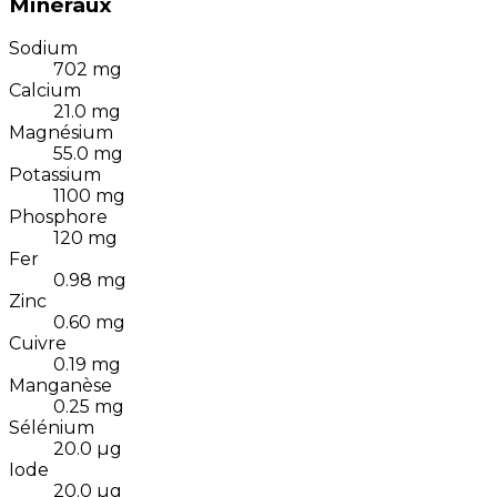
Minéraux
Sodium
702
mg
Calcium
21.0
mg
Magnésium
55.0
mg
Potassium
1100
mg
Phosphore
120
mg
Fer
0.98
mg
Zinc
0.60
mg
Cuivre
0.19
mg
Manganèse
0.25
mg
Sélénium
20.0
µg
Iode
20.0
µg