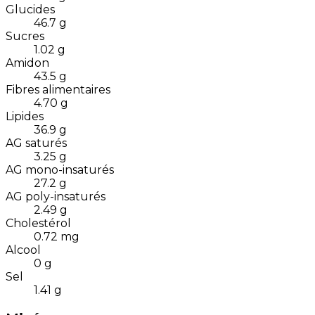
Glucides
46.7
g
Sucres
1.02
g
Amidon
43.5
g
Fibres alimentaires
4.70
g
Lipides
36.9
g
AG saturés
3.25
g
AG mono-insaturés
27.2
g
AG poly-insaturés
2.49
g
Cholestérol
0.72
mg
Alcool
0
g
Sel
1.41
g