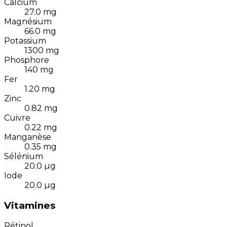
Calcium
27.0
mg
Magnésium
66.0
mg
Potassium
1300
mg
Phosphore
140
mg
Fer
1.20
mg
Zinc
0.82
mg
Cuivre
0.22
mg
Manganèse
0.35
mg
Sélénium
20.0
µg
Iode
20.0
µg
Vitamines
Rétinol