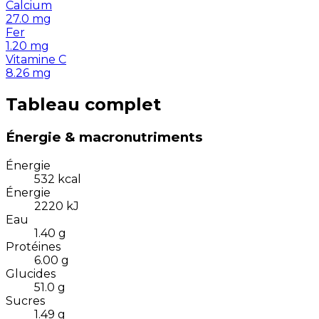
Calcium
27.0
mg
Fer
1.20
mg
Vitamine C
8.26
mg
Tableau complet
Énergie & macronutriments
Énergie
532
kcal
Énergie
2220
kJ
Eau
1.40
g
Protéines
6.00
g
Glucides
51.0
g
Sucres
1.49
g