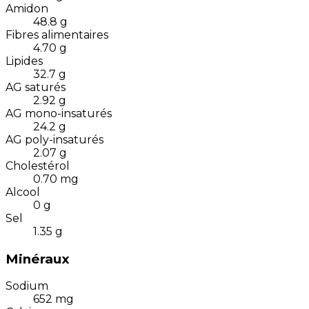
Amidon
48.8
g
Fibres alimentaires
4.70
g
Lipides
32.7
g
AG saturés
2.92
g
AG mono-insaturés
24.2
g
AG poly-insaturés
2.07
g
Cholestérol
0.70
mg
Alcool
0
g
Sel
1.35
g
Minéraux
Sodium
652
mg