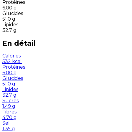
Protéines
6.00
g
Glucides
51.0
g
Lipides
32.7
g
En détail
Calories
532
kcal
Protéines
6.00
g
Glucides
51.0
g
Lipides
32.7
g
Sucres
1.49
g
Fibres
4.70
g
Sel
1.35
g