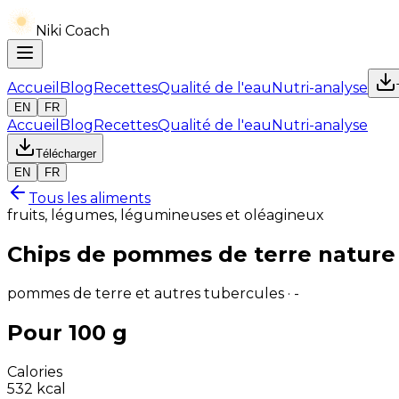
Niki Coach
Accueil
Blog
Recettes
Qualité de l'eau
Nutri-analyse
EN
FR
Accueil
Blog
Recettes
Qualité de l'eau
Nutri-analyse
Télécharger
EN
FR
Tous les aliments
fruits, légumes, légumineuses et oléagineux
Chips de pommes de terre nature
pommes de terre et autres tubercules · -
Pour 100 g
Calories
532
kcal