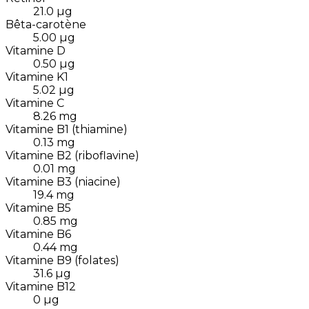
21.0
µg
Bêta-carotène
5.00
µg
Vitamine D
0.50
µg
Vitamine K1
5.02
µg
Vitamine C
8.26
mg
Vitamine B1 (thiamine)
0.13
mg
Vitamine B2 (riboflavine)
0.01
mg
Vitamine B3 (niacine)
19.4
mg
Vitamine B5
0.85
mg
Vitamine B6
0.44
mg
Vitamine B9 (folates)
31.6
µg
Vitamine B12
0
µg