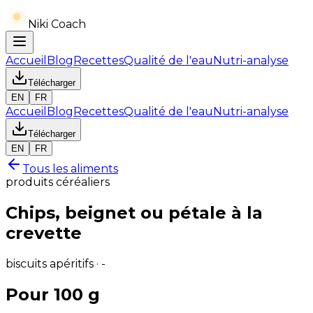
Niki Coach
Accueil
Blog
Recettes
Qualité de l'eau
Nutri-analyse
Télécharger
EN
FR
Accueil
Blog
Recettes
Qualité de l'eau
Nutri-analyse
Télécharger
EN
FR
Tous les aliments
produits céréaliers
Chips, beignet ou pétale à la
crevette
biscuits apéritifs · -
Pour 100 g