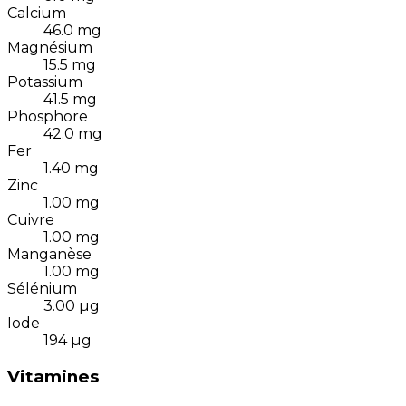
Calcium
46.0
mg
Magnésium
15.5
mg
Potassium
41.5
mg
Phosphore
42.0
mg
Fer
1.40
mg
Zinc
1.00
mg
Cuivre
1.00
mg
Manganèse
1.00
mg
Sélénium
3.00
µg
Iode
194
µg
Vitamines