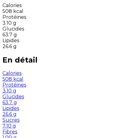
Calories
508
kcal
Protéines
3.10
g
Glucides
63.7
g
Lipides
26.6
g
En détail
Calories
508
kcal
Protéines
3.10
g
Glucides
63.7
g
Lipides
26.6
g
Sucres
7.10
g
Fibres
1.00
g