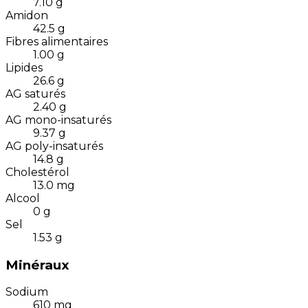
7.10
g
Amidon
42.5
g
Fibres alimentaires
1.00
g
Lipides
26.6
g
AG saturés
2.40
g
AG mono-insaturés
9.37
g
AG poly-insaturés
14.8
g
Cholestérol
13.0
mg
Alcool
0
g
Sel
1.53
g
Minéraux
Sodium
610
mg