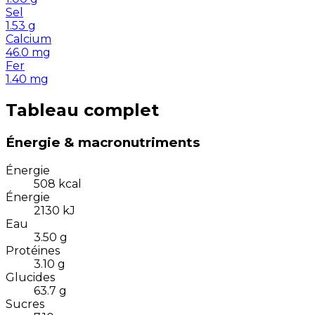
Sel
1.53
g
Calcium
46.0
mg
Fer
1.40
mg
Tableau complet
Énergie & macronutriments
Énergie
508
kcal
Énergie
2130
kJ
Eau
3.50
g
Protéines
3.10
g
Glucides
63.7
g
Sucres