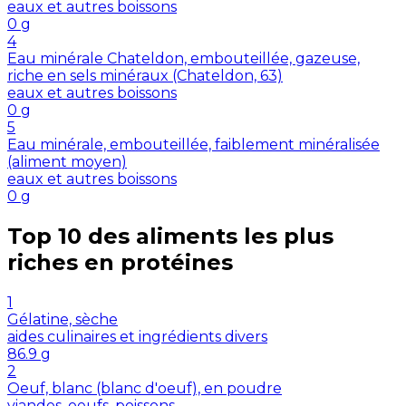
eaux et autres boissons
0
g
4
Eau minérale Chateldon, embouteillée, gazeuse,
riche en sels minéraux (Chateldon, 63)
eaux et autres boissons
0
g
5
Eau minérale, embouteillée, faiblement minéralisée
(aliment moyen)
eaux et autres boissons
0
g
Top 10 des aliments les plus
riches en
protéines
1
Gélatine, sèche
aides culinaires et ingrédients divers
86.9
g
2
Oeuf, blanc (blanc d'oeuf), en poudre
viandes, oeufs, poissons