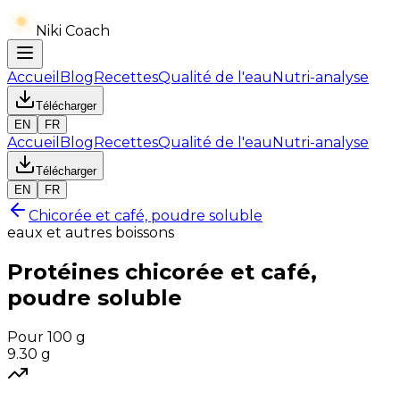
Niki Coach
Accueil
Blog
Recettes
Qualité de l'eau
Nutri-analyse
Télécharger
EN
FR
Accueil
Blog
Recettes
Qualité de l'eau
Nutri-analyse
Télécharger
EN
FR
Chicorée et café, poudre soluble
eaux et autres boissons
Protéines
chicorée et café,
poudre soluble
Pour 100 g
9.30
g