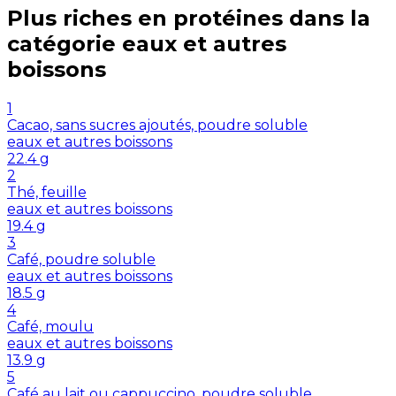
Plus riches en
protéines
dans la
catégorie
eaux et autres
boissons
1
Cacao, sans sucres ajoutés, poudre soluble
eaux et autres boissons
22.4
g
2
Thé, feuille
eaux et autres boissons
19.4
g
3
Café, poudre soluble
eaux et autres boissons
18.5
g
4
Café, moulu
eaux et autres boissons
13.9
g
5
Café au lait ou cappuccino, poudre soluble