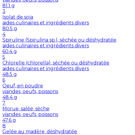
81.1
g
3
Isolat de soja
aides culinaires et ingrédients divers
80.5
g
4
Spiruline (Spirulina sp.), séchée ou déshydratée
aides culinaires et ingrédients divers
60.4
g
5
Chlorelle (chlorella), séchée ou déshydratée
aides culinaires et ingrédients divers
48.5
g
6
Oeuf, en poudre
viandes, oeufs, poissons
48.4
g
7
Morue, salée, sèche
viandes, oeufs, poissons
47.6
g
8
Gelée au madère, déshydratée