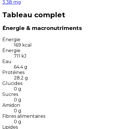
3.38
mg
Tableau complet
Énergie & macronutriments
Énergie
169
kcal
Énergie
711
kJ
Eau
64.4
g
Protéines
28.2
g
Glucides
0
g
Sucres
0
g
Amidon
0
g
Fibres alimentaires
0
g
Lipides