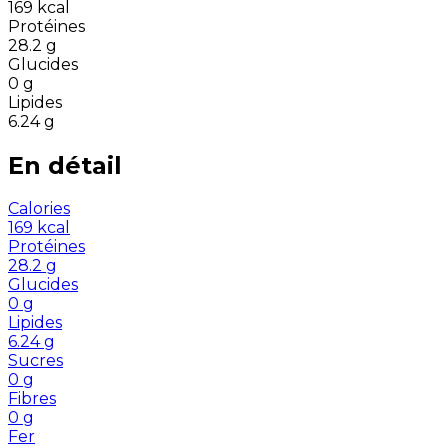
169
kcal
Protéines
28.2
g
Glucides
0
g
Lipides
6.24
g
En détail
Calories
169
kcal
Protéines
28.2
g
Glucides
0
g
Lipides
6.24
g
Sucres
0
g
Fibres
0
g
Fer