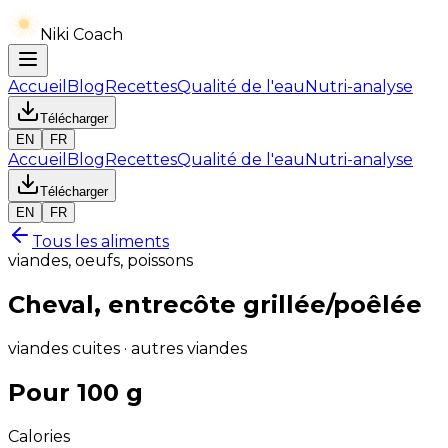
Niki Coach
Accueil
Blog
Recettes
Qualité de l'eau
Nutri-analyse
Télécharger
EN
FR
Accueil
Blog
Recettes
Qualité de l'eau
Nutri-analyse
Télécharger
EN
FR
Tous les aliments
viandes, oeufs, poissons
Cheval, entrecôte grillée/poêlée
viandes cuites · autres viandes
Pour 100 g
Calories