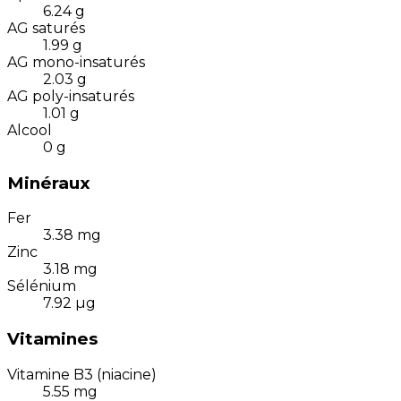
6.24
g
AG saturés
1.99
g
AG mono-insaturés
2.03
g
AG poly-insaturés
1.01
g
Alcool
0
g
Minéraux
Fer
3.38
mg
Zinc
3.18
mg
Sélénium
7.92
µg
Vitamines
Vitamine B3 (niacine)
5.55
mg