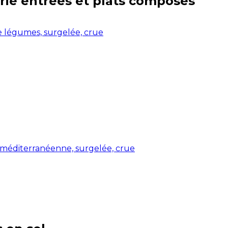
rie
entrées et plats composés
e légumes, surgelée, crue
 méditerranéenne, surgelée, crue