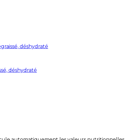
graissé, déshydraté
ssé, déshydraté
alcule automatiquement les valeurs nutritionnelles.