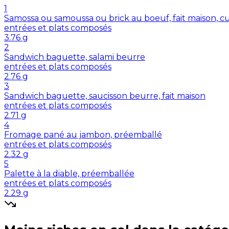
1
Samossa ou samoussa ou brick au boeuf, fait maison, cu
entrées et plats composés
3.76
g
2
Sandwich baguette, salami beurre
entrées et plats composés
2.76
g
3
Sandwich baguette, saucisson beurre, fait maison
entrées et plats composés
2.71
g
4
Fromage pané au jambon, préemballé
entrées et plats composés
2.32
g
5
Palette à la diable, préemballée
entrées et plats composés
2.29
g