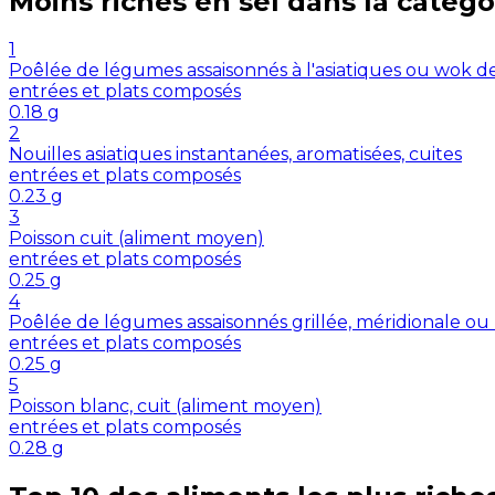
Moins riches en
sel
dans la catégo
1
Poêlée de légumes assaisonnés à l'asiatiques ou wok d
entrées et plats composés
0.18
g
2
Nouilles asiatiques instantanées, aromatisées, cuites
entrées et plats composés
0.23
g
3
Poisson cuit (aliment moyen)
entrées et plats composés
0.25
g
4
Poêlée de légumes assaisonnés grillée, méridionale ou
entrées et plats composés
0.25
g
5
Poisson blanc, cuit (aliment moyen)
entrées et plats composés
0.28
g