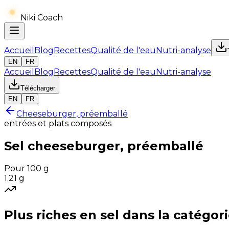
Niki Coach
Accueil
Blog
Recettes
Qualité de l'eau
Nutri-analyse
EN
FR
Accueil
Blog
Recettes
Qualité de l'eau
Nutri-analyse
Télécharger
EN
FR
Cheeseburger, préemballé
entrées et plats composés
Sel
cheeseburger, préemballé
Pour 100 g
1.21
g
Plus riches en
sel
dans la catégor