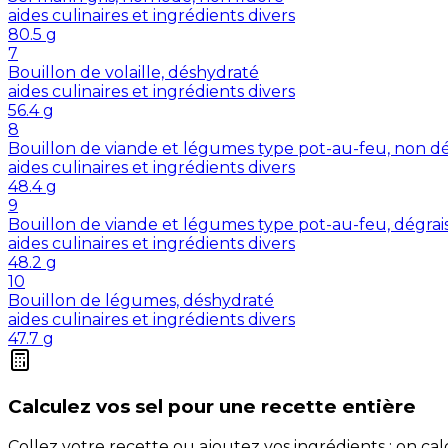
aides culinaires et ingrédients divers
80.5
g
7
Bouillon de volaille, déshydraté
aides culinaires et ingrédients divers
56.4
g
8
Bouillon de viande et légumes type pot-au-feu, non dé
aides culinaires et ingrédients divers
48.4
g
9
Bouillon de viande et légumes type pot-au-feu, dégrai
aides culinaires et ingrédients divers
48.2
g
10
Bouillon de légumes, déshydraté
aides culinaires et ingrédients divers
47.7
g
Calculez vos
sel
pour une recette entière
Collez votre recette ou ajoutez vos ingrédients : on c