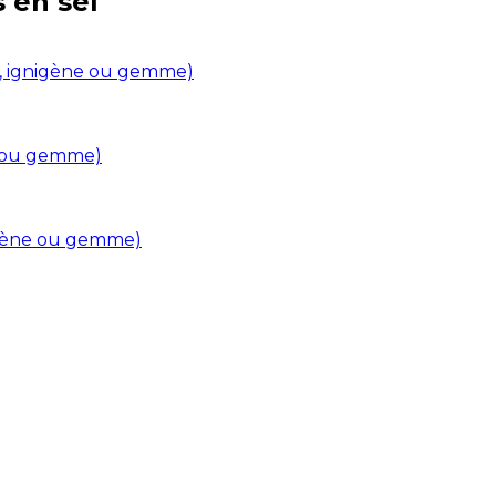
s en
sel
in, ignigène ou gemme)
ne ou gemme)
nigène ou gemme)