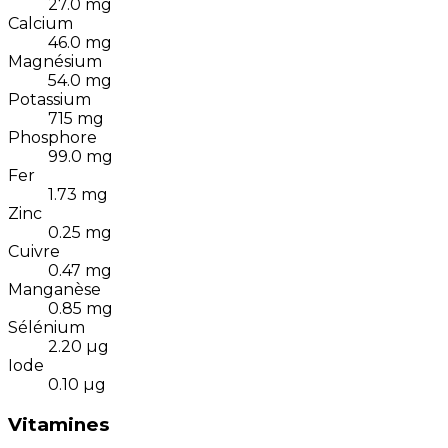
27.0
mg
Calcium
46.0
mg
Magnésium
54.0
mg
Potassium
715
mg
Phosphore
99.0
mg
Fer
1.73
mg
Zinc
0.25
mg
Cuivre
0.47
mg
Manganèse
0.85
mg
Sélénium
2.20
µg
Iode
0.10
µg
Vitamines