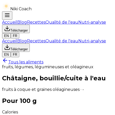
Niki Coach
Accueil
Blog
Recettes
Qualité de l'eau
Nutri-analyse
Télécharger
EN
FR
Accueil
Blog
Recettes
Qualité de l'eau
Nutri-analyse
Télécharger
EN
FR
Tous les aliments
fruits, légumes, légumineuses et oléagineux
Châtaigne, bouillie/cuite à l'eau
fruits à coque et graines oléagineuses · -
Pour 100 g
Calories