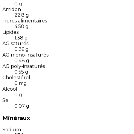
0
g
Amidon
22.8
g
Fibres alimentaires
4.50
g
Lipides
1.38
g
AG saturés
0.26
g
AG mono-insaturés
0.48
g
AG poly-insaturés
0.55
g
Cholestérol
0
mg
Alcool
0
g
Sel
0.07
g
Minéraux
Sodium