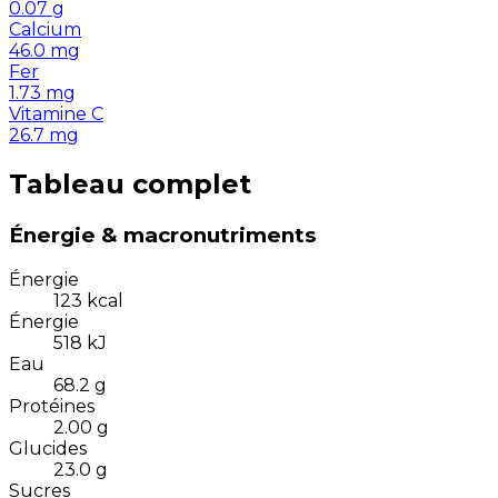
0.07
g
Calcium
46.0
mg
Fer
1.73
mg
Vitamine C
26.7
mg
Tableau complet
Énergie & macronutriments
Énergie
123
kcal
Énergie
518
kJ
Eau
68.2
g
Protéines
2.00
g
Glucides
23.0
g
Sucres