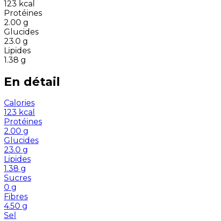
123
kcal
Protéines
2.00
g
Glucides
23.0
g
Lipides
1.38
g
En détail
Calories
123
kcal
Protéines
2.00
g
Glucides
23.0
g
Lipides
1.38
g
Sucres
0
g
Fibres
4.50
g
Sel