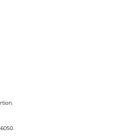
rtion.
36050
.