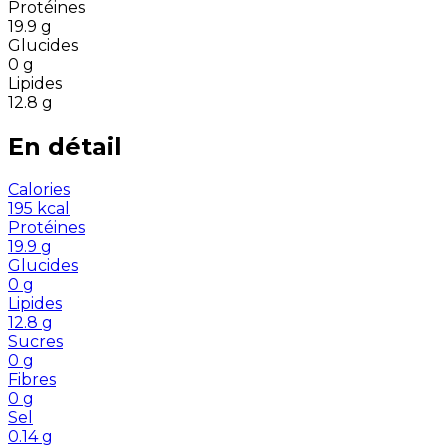
Protéines
19.9
g
Glucides
0
g
Lipides
12.8
g
En détail
Calories
195
kcal
Protéines
19.9
g
Glucides
0
g
Lipides
12.8
g
Sucres
0
g
Fibres
0
g
Sel
0.14
g