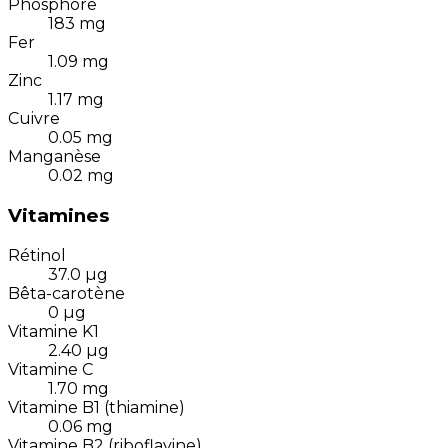
Phosphore
183
mg
Fer
1.09
mg
Zinc
1.17
mg
Cuivre
0.05
mg
Manganèse
0.02
mg
Vitamines
Rétinol
37.0
µg
Bêta-carotène
0
µg
Vitamine K1
2.40
µg
Vitamine C
1.70
mg
Vitamine B1 (thiamine)
0.06
mg
Vitamine B2 (riboflavine)