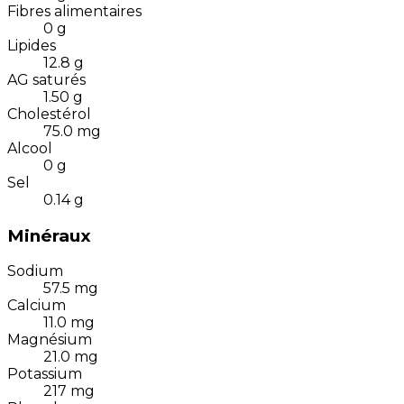
Fibres alimentaires
0
g
Lipides
12.8
g
AG saturés
1.50
g
Cholestérol
75.0
mg
Alcool
0
g
Sel
0.14
g
Minéraux
Sodium
57.5
mg
Calcium
11.0
mg
Magnésium
21.0
mg
Potassium
217
mg