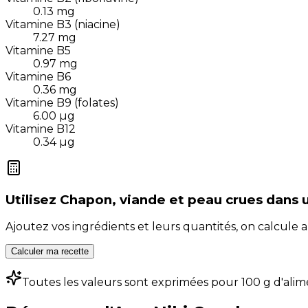
0.13
mg
Vitamine B3 (niacine)
7.27
mg
Vitamine B5
0.97
mg
Vitamine B6
0.36
mg
Vitamine B9 (folates)
6.00
µg
Vitamine B12
0.34
µg
Utilisez
Chapon, viande et peau crues
dans 
Ajoutez vos ingrédients et leurs quantités, on calcul
Calculer ma recette
Toutes les valeurs sont exprimées pour 100 g d'alim