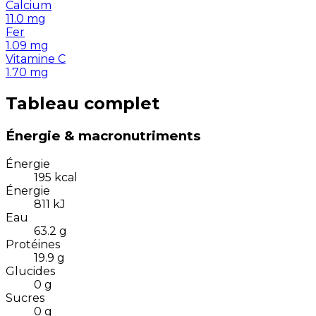
Calcium
11.0
mg
Fer
1.09
mg
Vitamine C
1.70
mg
Tableau complet
Énergie & macronutriments
Énergie
195
kcal
Énergie
811
kJ
Eau
63.2
g
Protéines
19.9
g
Glucides
0
g
Sucres
0
g