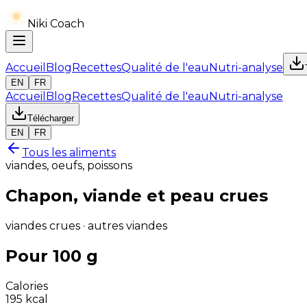
Niki Coach
Accueil
Blog
Recettes
Qualité de l'eau
Nutri-analyse
EN
FR
Accueil
Blog
Recettes
Qualité de l'eau
Nutri-analyse
Télécharger
EN
FR
Tous les aliments
viandes, oeufs, poissons
Chapon, viande et peau crues
viandes crues · autres viandes
Pour 100 g
Calories
195
kcal