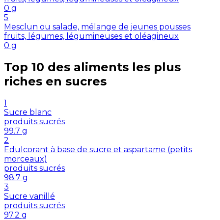
0
g
5
Mesclun ou salade, mélange de jeunes pousses
fruits, légumes, légumineuses et oléagineux
0
g
Top 10 des aliments les plus
riches en
sucres
1
Sucre blanc
produits sucrés
99.7
g
2
Edulcorant à base de sucre et aspartame (petits
morceaux)
produits sucrés
98.7
g
3
Sucre vanillé
produits sucrés
97.2
g