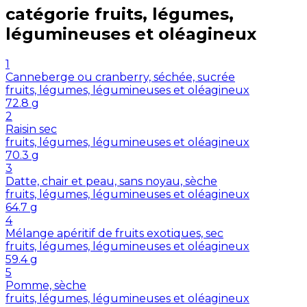
catégorie
fruits, légumes,
légumineuses et oléagineux
1
Canneberge ou cranberry, séchée, sucrée
fruits, légumes, légumineuses et oléagineux
72.8
g
2
Raisin sec
fruits, légumes, légumineuses et oléagineux
70.3
g
3
Datte, chair et peau, sans noyau, sèche
fruits, légumes, légumineuses et oléagineux
64.7
g
4
Mélange apéritif de fruits exotiques, sec
fruits, légumes, légumineuses et oléagineux
59.4
g
5
Pomme, sèche
fruits, légumes, légumineuses et oléagineux