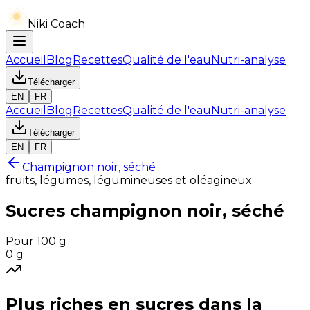
Niki Coach
Accueil
Blog
Recettes
Qualité de l'eau
Nutri-analyse
Télécharger
EN
FR
Accueil
Blog
Recettes
Qualité de l'eau
Nutri-analyse
Télécharger
EN
FR
Champignon noir, séché
fruits, légumes, légumineuses et oléagineux
Sucres
champignon noir, séché
Pour 100 g
0
g
Plus riches en
sucres
dans la