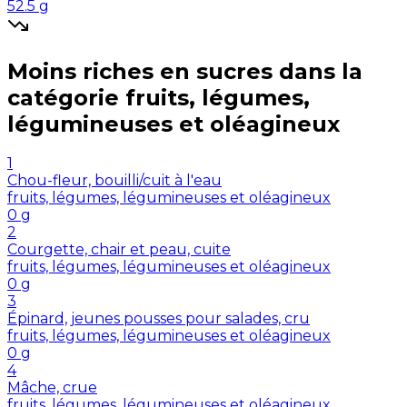
52.5
g
Moins riches en
sucres
dans la
catégorie
fruits, légumes,
légumineuses et oléagineux
1
Chou-fleur, bouilli/cuit à l'eau
fruits, légumes, légumineuses et oléagineux
0
g
2
Courgette, chair et peau, cuite
fruits, légumes, légumineuses et oléagineux
0
g
3
Épinard, jeunes pousses pour salades, cru
fruits, légumes, légumineuses et oléagineux
0
g
4
Mâche, crue
fruits, légumes, légumineuses et oléagineux