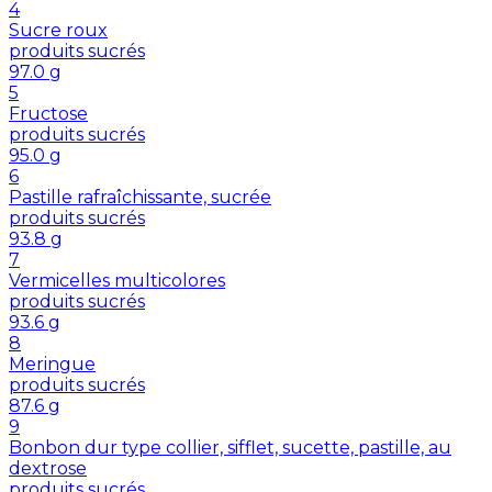
4
Sucre roux
produits sucrés
97.0
g
5
Fructose
produits sucrés
95.0
g
6
Pastille rafraîchissante, sucrée
produits sucrés
93.8
g
7
Vermicelles multicolores
produits sucrés
93.6
g
8
Meringue
produits sucrés
87.6
g
9
Bonbon dur type collier, sifflet, sucette, pastille, au
dextrose
produits sucrés