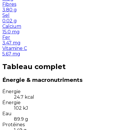
Fibres
3.80
g
Sel
0.02
g
Calcium
15.0
mg
Fer
3.47
mg
Vitamine C
5.67
mg
Tableau complet
Énergie & macronutriments
Énergie
24.7
kcal
Énergie
102
kJ
Eau
89.9
g
Protéines