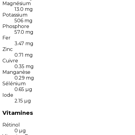
Magnésium
13.0
mg
Potassium
506
mg
Phosphore
57.0
mg
Fer
3.47
mg
Zinc
0.71
mg
Cuivre
0.35
mg
Manganèse
0.29
mg
Sélénium
0.65
µg
Iode
2.15
µg
Vitamines
Rétinol
0
µg