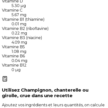
Vitamine D
5.30
µg
Vitamine C
5.67
mg
Vitamine B1 (thiamine)
0.01
mg
Vitamine B2 (riboflavine)
0.22
mg
Vitamine B3 (niacine)
4.09
mg
Vitamine B5
1.08
mg
Vitamine B6
0.04
mg
Vitamine B12
0
µg
Utilisez
Champignon, chanterelle ou
girolle, crue
dans une recette
Ajoutez vos ingrédients et leurs quantités, on calcule