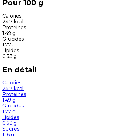
Pour 100 g
Calories
24.7
kcal
Protéines
1.49
g
Glucides
1.77
g
Lipides
0.53
g
En détail
Calories
24.7
kcal
Protéines
1.49
g
Glucides
1.77
g
Lipides
0.53
g
Sucres
1.16
g