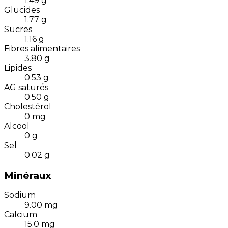
1.49
g
Glucides
1.77
g
Sucres
1.16
g
Fibres alimentaires
3.80
g
Lipides
0.53
g
AG saturés
0.50
g
Cholestérol
0
mg
Alcool
0
g
Sel
0.02
g
Minéraux
Sodium
9.00
mg
Calcium
15.0
mg