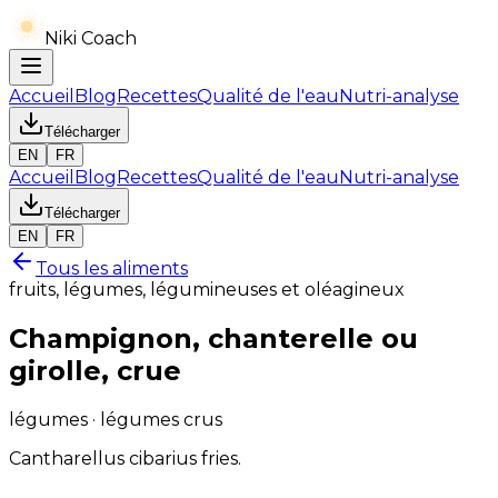
Niki Coach
Accueil
Blog
Recettes
Qualité de l'eau
Nutri-analyse
Télécharger
EN
FR
Accueil
Blog
Recettes
Qualité de l'eau
Nutri-analyse
Télécharger
EN
FR
Tous les aliments
fruits, légumes, légumineuses et oléagineux
Champignon, chanterelle ou
girolle, crue
légumes · légumes crus
Cantharellus cibarius fries.