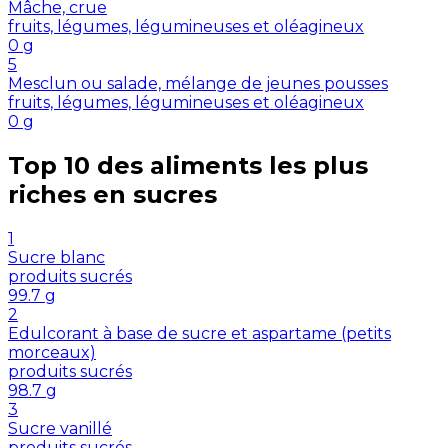
Mâche, crue
fruits, légumes, légumineuses et oléagineux
0
g
5
Mesclun ou salade, mélange de jeunes pousses
fruits, légumes, légumineuses et oléagineux
0
g
Top 10 des aliments les plus
riches en
sucres
1
Sucre blanc
produits sucrés
99.7
g
2
Edulcorant à base de sucre et aspartame (petits
morceaux)
produits sucrés
98.7
g
3
Sucre vanillé
produits sucrés