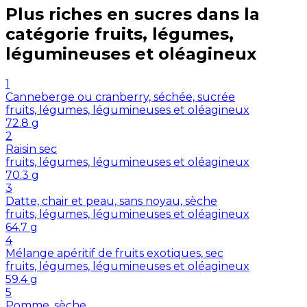
Plus riches en
sucres
dans la
catégorie
fruits, légumes,
légumineuses et oléagineux
1
Canneberge ou cranberry, séchée, sucrée
fruits, légumes, légumineuses et oléagineux
72.8
g
2
Raisin sec
fruits, légumes, légumineuses et oléagineux
70.3
g
3
Datte, chair et peau, sans noyau, sèche
fruits, légumes, légumineuses et oléagineux
64.7
g
4
Mélange apéritif de fruits exotiques, sec
fruits, légumes, légumineuses et oléagineux
59.4
g
5
Pomme, sèche