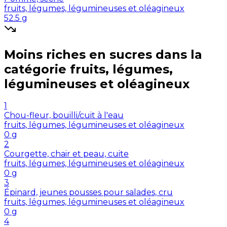
fruits, légumes, légumineuses et oléagineux
52.5
g
Moins riches en
sucres
dans la
catégorie
fruits, légumes,
légumineuses et oléagineux
1
Chou-fleur, bouilli/cuit à l'eau
fruits, légumes, légumineuses et oléagineux
0
g
2
Courgette, chair et peau, cuite
fruits, légumes, légumineuses et oléagineux
0
g
3
Épinard, jeunes pousses pour salades, cru
fruits, légumes, légumineuses et oléagineux
0
g
4