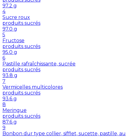
97.2
g
4
Sucre roux
produits sucrés
97.0
g
5
Fructose
produits sucrés
95.0
g
6
Pastille rafraîchissante, sucrée
produits sucrés
93.8
g
7
Vermicelles multicolores
produits sucrés
93.6
g
8
Meringue
produits sucrés
87.6
g
9
Bonbon dur type collier, sifflet, sucette, pastille, au