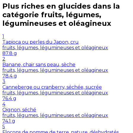
Plus riches en
glucides
dans la
catégorie
fruits, légumes,
légumineuses et oléagineux
1
Tapioca ou perles du Japon, cru
fruits, légumes, légumineuses et oléagineux
87.8
g
2
Banane, chair sans peau, sèche
fruits, légumes, légumineuses et oléagineux
78.4
g
3
Canneberge ou cranberry, séchée, sucrée
fruits, légumes, légumineuses et oléagineux
76.4
g
4
Oignon, séché
fruits, légumes, légumineuses et oléagineux
74.1
g
5
Flocons de pomme de terre, nature, déshydratés