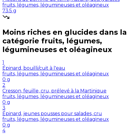
fruits, légumes, légumineuses et oléagineux
73.5
g
Moins riches en
glucides
dans la
catégorie
fruits, légumes,
légumineuses et oléagineux
1
Épinard, bouilli/cuit à l'eau
fruits, légumes, légumineuses et oléagineux
0
g
2
Cresson, feuille, cru, prélevé à la Martinique
fruits, légumes, légumineuses et oléagineux
0
g
3
Épinard, jeunes pousses pour salades, cru
fruits, légumes, légumineuses et oléagineux
0
g
4