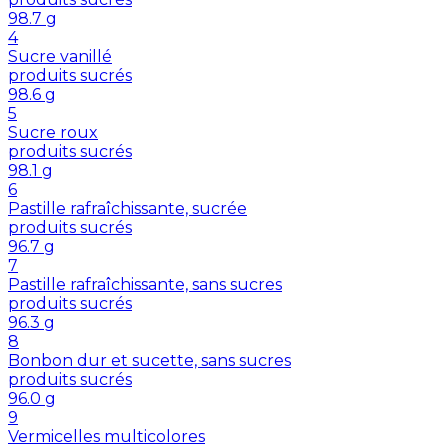
98.7
g
4
Sucre vanillé
produits sucrés
98.6
g
5
Sucre roux
produits sucrés
98.1
g
6
Pastille rafraîchissante, sucrée
produits sucrés
96.7
g
7
Pastille rafraîchissante, sans sucres
produits sucrés
96.3
g
8
Bonbon dur et sucette, sans sucres
produits sucrés
96.0
g
9
Vermicelles multicolores