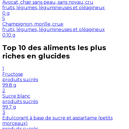
Avocat, chair sans peau, sans noyau, cru
fruits, légumes, légumineuses et oléagineux
0
g
5
Champignon, morille, crue
fruits, légumes, légumineuses et oléagineux
0.10
g
Top 10 des aliments les plus
riches en
glucides
1
Fructose
produits sucrés
99.8
g
2
Sucre blanc
produits sucrés
99.7
g
3
Edulcorant à base de sucre et aspartame (petits
morceaux)
produits sucrés