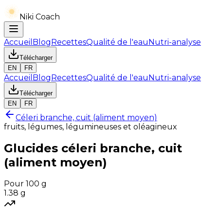
Niki Coach
Accueil
Blog
Recettes
Qualité de l'eau
Nutri-analyse
Télécharger
EN
FR
Accueil
Blog
Recettes
Qualité de l'eau
Nutri-analyse
Télécharger
EN
FR
Céleri branche, cuit (aliment moyen)
fruits, légumes, légumineuses et oléagineux
Glucides
céleri branche, cuit
(aliment moyen)
Pour 100 g
1.38
g