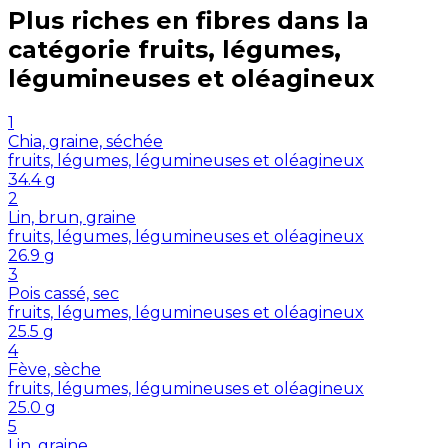
Plus riches en
fibres
dans la
catégorie
fruits, légumes,
légumineuses et oléagineux
1
Chia, graine, séchée
fruits, légumes, légumineuses et oléagineux
34.4
g
2
Lin, brun, graine
fruits, légumes, légumineuses et oléagineux
26.9
g
3
Pois cassé, sec
fruits, légumes, légumineuses et oléagineux
25.5
g
4
Fève, sèche
fruits, légumes, légumineuses et oléagineux
25.0
g
5
Lin, graine