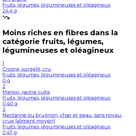
fruits, légumes, légumineuses et oléagineux
24.4
g
Moins riches en
fibres
dans la
catégorie
fruits, légumes,
légumineuses et oléagineux
1
Crosne, surgelé, cru
fruits, légumes, légumineuses et oléagineux
0
g
2
Manioc, racine cuite
fruits, légumes, légumineuses et oléagineux
0.40
g
3
Nectarine ou brugnon, chair et peau, sans noyau,
crue (aliment moyen)
fruits, légumes, légumineuses et oléagineux
0.47
g