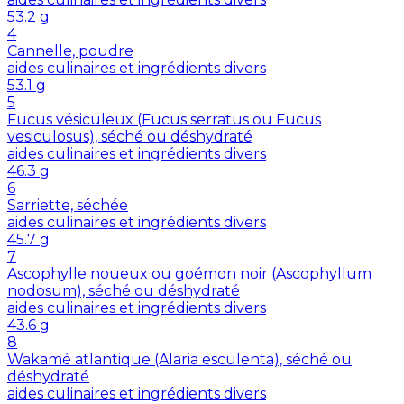
53.2
g
4
Cannelle, poudre
aides culinaires et ingrédients divers
53.1
g
5
Fucus vésiculeux (Fucus serratus ou Fucus
vesiculosus), séché ou déshydraté
aides culinaires et ingrédients divers
46.3
g
6
Sarriette, séchée
aides culinaires et ingrédients divers
45.7
g
7
Ascophylle noueux ou goémon noir (Ascophyllum
nodosum), séché ou déshydraté
aides culinaires et ingrédients divers
43.6
g
8
Wakamé atlantique (Alaria esculenta), séché ou
déshydraté
aides culinaires et ingrédients divers