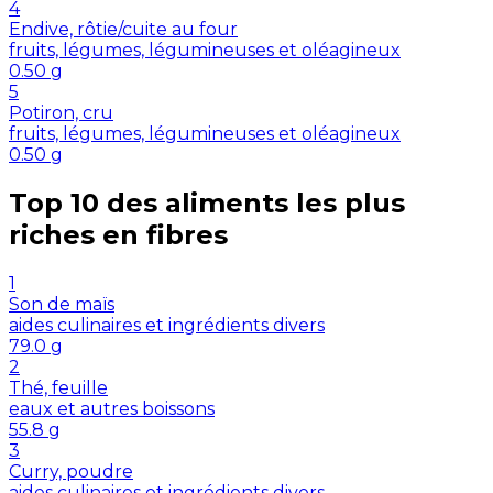
4
Endive, rôtie/cuite au four
fruits, légumes, légumineuses et oléagineux
0.50
g
5
Potiron, cru
fruits, légumes, légumineuses et oléagineux
0.50
g
Top 10 des aliments les plus
riches en
fibres
1
Son de maïs
aides culinaires et ingrédients divers
79.0
g
2
Thé, feuille
eaux et autres boissons
55.8
g
3
Curry, poudre
aides culinaires et ingrédients divers