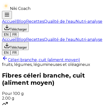
Niki Coach
Accueil
Blog
Recettes
Qualité de l'eau
Nutri-analyse
Télécharger
EN
FR
Accueil
Blog
Recettes
Qualité de l'eau
Nutri-analyse
Télécharger
EN
FR
Céleri branche, cuit (aliment moyen)
fruits, légumes, légumineuses et oléagineux
Fibres
céleri branche, cuit
(aliment moyen)
Pour 100 g
2.00
g